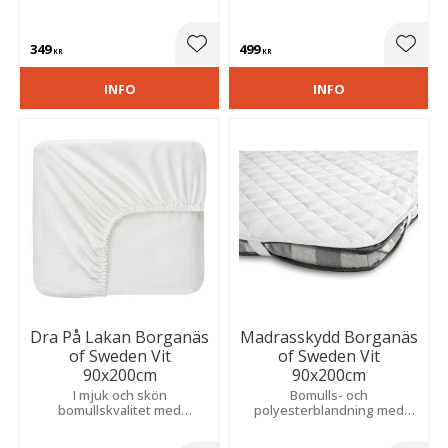
god kvalitet och en behaglig
mikrofiber. Fyllnadsvikt 680 g
känsla under hela natten.
ger skön komfort, god volym
och lång hållbarhet.
349
499
Lägg till i favoriter
Lägg t
KR
KR
INFO
INFO
Dra På Lakan Borganäs
Madrasskydd Borganäs
of Sweden Vit
of Sweden Vit
90x200cm
90x200cm
I mjuk och skön
Bomulls- och
bomullskvalitet med
polyesterblandning med
formsydd passform som ger
quiltad finish ger både
ett slätt och välbäddat
komfort och hållbarhet.