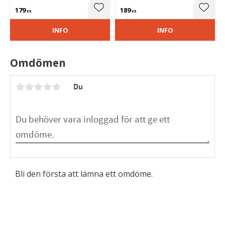
resultat.
Resårband håller allt på plats.
179
189
Lägg till i favoriter
Lägg t
KR
KR
INFO
INFO
Omdömen
Du
Bli den första att lämna ett omdöme.