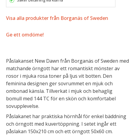
Säker betalning via Klarna
Visa alla produkter från Borganäs of Sweden
Ge ett omdöme!
Påslakanset New Dawn från
Borganäs of Sweden
med
matchande örngott har ett romantiskt mönster av
rosor i mjuka rosa toner på ljus vit botten. Den
feminina designen ger sovrummet en mjuk och
ombonad känsla. Tillverkat i mjuk och behaglig
bomull med 144 TC för en skön och komfortabel
sovupplevelse.
Påslakanet har praktiska hörnhål för enkel bäddning
och örngott med kuvertöppning. I setet ingår ett
påslakan 150x210 cm och ett örngott 50x60 cm.