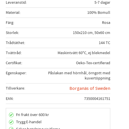
Leveranstid
5-7 dagar
Material
100% Bomull
Färg
Rosa
Storlek
150x210 cm, 50x60 cm
Trådtäthet
144 TC
Tvättråd
Maskintvätt 60°C, ej blekmedel
Certifikat
Oeko-Tex-certifierad
Egenskaper
Påslakan med hörnhål, örngott med
kuvertöppning
Tillverkare
Borganäs of Sweden
EAN
7350004161751
Fri frakt över 600 kr
Trygg E-handel