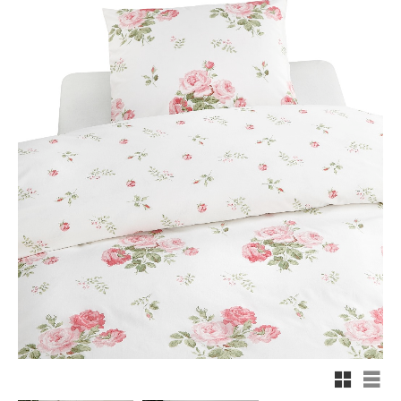
Rutnäts
List