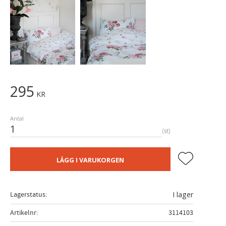
295
KR
Antal
st
Lägg till i fa
LÄGG I VARUKORGEN
Lagerstatus
I lager
Artikelnr
3114103