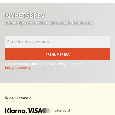
NYHETSBREV
Anmäl dig och ta del av de senaste nyheterna!
PRENUMERERA
Dina personuppgifter behandlas i enlighet med vår
integritetspolicy
.
© 2026 La Vanille