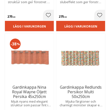
struktur som ger fönstret en
slubeffekt som ger fönstret
elegant inramning och
en stilfull och ombonad
passar perfekt i kök,
inramning i hemmets alla
vardagsrum och sovrum.
rum.
275
275
Lägg till i favoriter
Lägg t
KR
KR
LÄGG I VARUKORGEN
LÄGG I VARUKORGEN
38
%
Gardinkappa Nina
Gardinkappa Redlunds
Royal Wayne Öljett
Persikor Multi
Persika 45x250cm
50x250cm
Mjuk nyans med elegant
Mjuka färgtoner och
struktur som passar fint i
charmigt mönster skapar en
hemmet och är lätt att hänga
varm känsla. Passar perfekt i