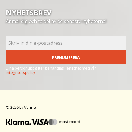
NYHETSBREV
Anmäl dig och ta del av de senaste nyheterna!
PRENUMERERA
Dina personuppgifter behandlas i enlighet med vår
integritetspolicy
.
© 2026 La Vanille