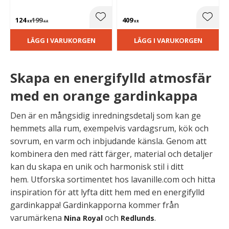
upp.
kök, allrum eller lantlig
inredning.
124
199
409
Lägg till i favoriter
Lägg t
KR
KR
KR
LÄGG I VARUKORGEN
LÄGG I VARUKORGEN
Skapa en energifylld atmosfär
med en orange gardinkappa
Den är en mångsidig inredningsdetalj som kan ge
hemmets alla rum, exempelvis vardagsrum, kök och
sovrum, en varm och inbjudande känsla. Genom att
kombinera den med rätt färger, material och detaljer
kan du skapa en unik och harmonisk stil i ditt
hem. Utforska sortimentet hos lavanille.com och hitta
inspiration för att lyfta ditt hem med en energifylld
gardinkappa! Gardinkapporna kommer från
varumärkena
och
.
Nina Royal
Redlunds