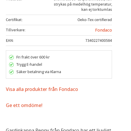
strykas på medelhög temperatur,
kan ej torktumlas
Certifikat
Oeko-Tex certifierad
Tillverkare
Fondaco
EAN
7340227400584
Fri frakt över 600 kr
Trygg E-handel
Säker betalning via Klarna
Visa alla produkter från Fondaco
Ge ett omdöme!
Gardinkappa Penny från Fondaco har ett ljuvligt