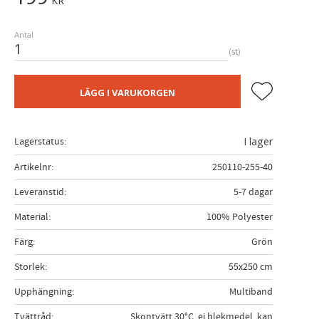
KR
Antal
st
Lägg till i fa
LÄGG I VARUKORGEN
Lagerstatus
I lager
Artikelnr
250110-255-40
Leveranstid
5-7 dagar
Material
100% Polyester
Färg
Grön
Storlek
55x250 cm
Upphängning
Multiband
Tvättråd
Skontvätt 30°C, ej blekmedel, kan