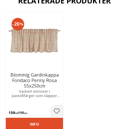
RELATERADE PRODUKTER
20
%
Blommig Gardinkappa
Fondaco Penny Rosa
55x250cm
Vackert mönster i
pastellfärger som släpper
igenom ljuset och skapar en
mjuk, luftig känsla i rummet.
Perfekt för kök och
159
199
vardagsrum.
Lägg till i favoriter
KR
KR
INFO