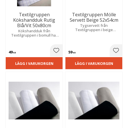
Textilgruppen
Textilgruppen Mölle
Kökshandduk Rutig
Servett Beige 52x54cm
Blå/Vit 50x80cm
Tygservett från
Textilgruppen i beige
Kökshandduk från
bomullskvalitet som skapar
Textilgruppen i bomull har
en vacker och modern
ett klassiskt blått och vitt
dukning. Storlek: 52x54 cm.
rutmönster som ger en tidlös
och fräsch känsla till ditt kök.
49
59
Lägg till i favoriter
Lägg t
KR
KR
LÄGG I VARUKORGEN
LÄGG I VARUKORGEN