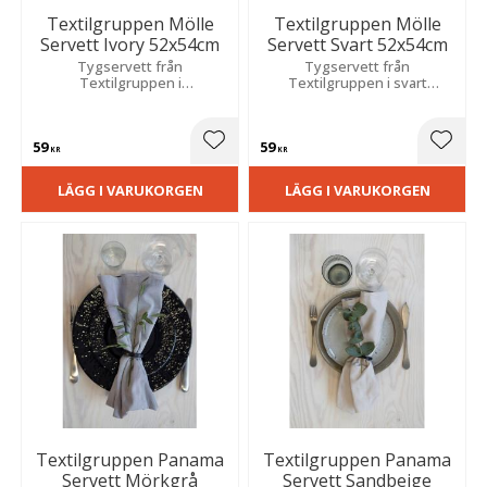
Textilgruppen Mölle
Textilgruppen Mölle
Servett Ivory 52x54cm
Servett Svart 52x54cm
Tygservett från
Tygservett från
Textilgruppen i
Textilgruppen i svart
bomullskvalitet som skapar
bomullskvalitet som skapar
en vacker och modern
en vacker och modern
dukning. Storlek: 52x54 cm.
dukning. Storlek: 52x54 cm.
59
59
Lägg till i favoriter
Lägg t
KR
KR
LÄGG I VARUKORGEN
LÄGG I VARUKORGEN
Textilgruppen Panama
Textilgruppen Panama
Servett Mörkgrå
Servett Sandbeige