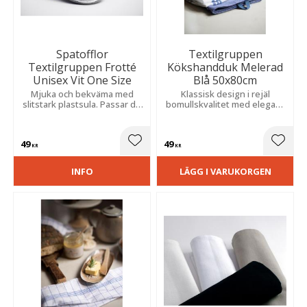
Spatofflor
Textilgruppen
Textilgruppen Frotté
Kökshandduk Melerad
Unisex Vit One Size
Blå 50x80cm
Mjuka och bekväma med
Klassisk design i rejäl
slitstark plastsula. Passar de
bomullskvalitet med elegant
flesta och är perfekta för
fiskbensstruktur som ger ett
spa, hotell, omklädningsrum
tidlöst och stilrent intryck.
och hemmabruk.
49
49
Lägg till i favoriter
Lägg t
KR
KR
INFO
LÄGG I VARUKORGEN