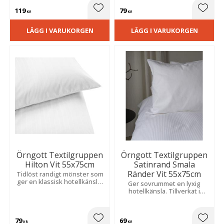
och håller sig fin länge.
praktisk ficköppning.
119
79
Lägg till i favoriter
Lägg t
KR
KR
LÄGG I VARUKORGEN
LÄGG I VARUKORGEN
Örngott Textilgruppen
Örngott Textilgruppen
Hilton Vit 55x75cm
Satinrand Smala
Ränder Vit 55x75cm
Tidlöst randigt mönster som
ger en klassisk hotellkänsla.
Ger sovrummet en lyxig
Tillverkat i en slitstark
hotellkänsla. Tillverkat i
bomulls- och
slitstark polyester- och
polyesterblandning.
bomullssatin med en mjuk
och behaglig känsla.
79
69
Lägg till i favoriter
Lägg t
KR
KR