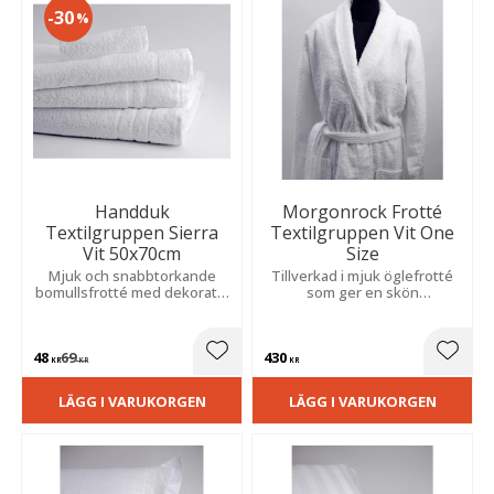
30
%
Handduk
Morgonrock Frotté
Textilgruppen Sierra
Textilgruppen Vit One
Vit 50x70cm
Size
Mjuk och snabbtorkande
Tillverkad i mjuk öglefrotté
bomullsfrotté med dekorativ
som ger en skön
bård som ger ett elegant och
hotellkänsla. Perfekt för
stilrent intryck.
avkoppling hemma eller på
spa.
48
69
430
Lägg till i favoriter
Lägg t
KR
KR
KR
LÄGG I VARUKORGEN
LÄGG I VARUKORGEN