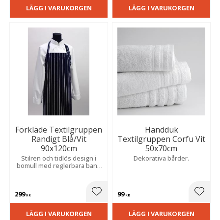
LÄGG I VARUKORGEN
LÄGG I VARUKORGEN
Förkläde Textilgruppen
Handduk
Randigt Blå/Vit
Textilgruppen Corfu Vit
90x120cm
50x70cm
Stilren och tidlös design i
Dekorativa bårder.
bomull med reglerbara band
för bekväm passform och
praktisk användning i köket.
299
99
Lägg till i favoriter
Lägg t
KR
KR
LÄGG I VARUKORGEN
LÄGG I VARUKORGEN