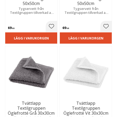
50x50cm
50x50cm
Tygservett från
Tygservett från
Textilgruppen tillverkad av
Textilgruppen tillverkad av
100% bomull och har en slät,
100% bomull och har en slät,
enfärgad design i en fin
enfärgad design i en varm
mörkgrå nyans.
sandbeige nyans.
69
69
Lägg till i favoriter
Lägg t
KR
KR
LÄGG I VARUKORGEN
LÄGG I VARUKORGEN
Tvättlapp
Tvättlapp
Textilgruppen
Textilgruppen
Öglefrotté Grå 30x30cm
Öglefrotté Vit 30x30cm