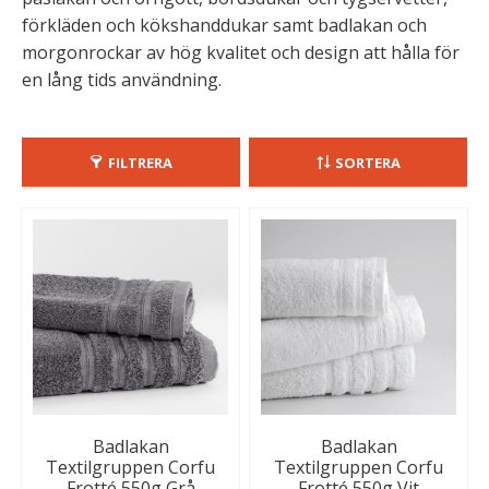
förkläden och kökshanddukar samt badlakan och
morgonrockar av hög kvalitet och design att hålla för
en lång tids användning.
FILTRERA
SORTERA
Badlakan
Badlakan
Textilgruppen Corfu
Textilgruppen Corfu
Frotté 550g Grå
Frotté 550g Vit