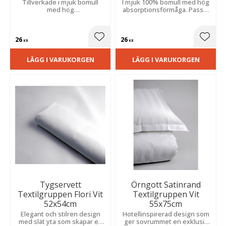
Tillverkade i mjuk bomull
I mjuk 100% bomull med hög
med hög
absorptionsförmåga. Passar
absorptionsförmåga. Lika
utmärkt för hotell, spa och
praktiska i badrummet och på
restaurang, och är lika
resan som ett utmärkt val för
praktisk hemma i badrummet
26
26
hotell, spa och restaurang.
som på resan.
Lägg till i favoriter
Lägg t
KR
KR
LÄGG I VARUKORGEN
LÄGG I VARUKORGEN
Tygservett
Örngott Satinrand
Textilgruppen Flori Vit
Textilgruppen Vit
52x54cm
55x75cm
Elegant och stilren design
Hotellinspirerad design som
med slät yta som skapar en
ger sovrummet en exklusiv