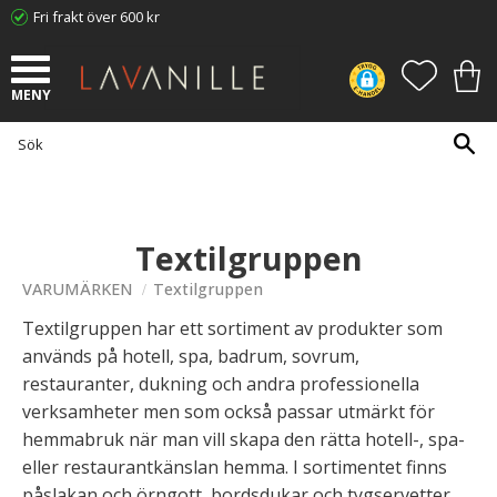
Fri frakt över 600 kr
Meny
FAVORI
KUN
Textilgruppen
VARUMÄRKEN
Textilgruppen
Textilgruppen har ett sortiment av produkter som
används på hotell, spa, badrum, sovrum,
restauranter, dukning och andra professionella
verksamheter men som också passar utmärkt för
hemmabruk när man vill skapa den rätta hotell-, spa-
eller restaurantkänslan hemma. I sortimentet finns
påslakan och örngott, bordsdukar och tygservetter,