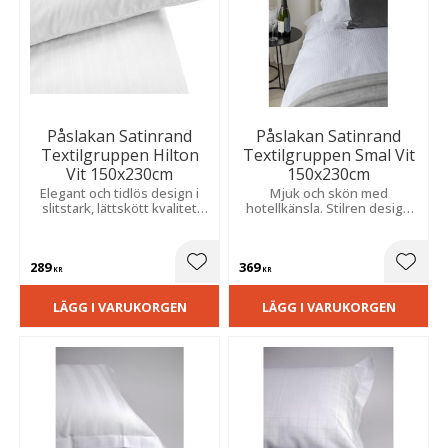
Påslakan Satinrand
Påslakan Satinrand
Textilgruppen Hilton
Textilgruppen Smal Vit
Vit 150x230cm
150x230cm
Elegant och tidlös design i
Mjuk och skön med
slitstark, lättskött kvalitet
hotellkänsla. Stilren design
som ger sovrummet en
och lättskött kvalitet som ger
exklusiv känsla och en stilren
sovrummet ett elegant
bäddning.
uttryck.
289
369
Lägg till i favoriter
Lägg t
KR
KR
LÄGG I VARUKORGEN
LÄGG I VARUKORGEN