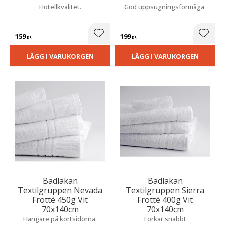
Hotellkvalitet.
God uppsugningsförmåga.
159
199
Lägg till i favoriter
Lägg t
KR
KR
LÄGG I VARUKORGEN
LÄGG I VARUKORGEN
Badlakan
Badlakan
Textilgruppen Nevada
Textilgruppen Sierra
Frotté 450g Vit
Frotté 400g Vit
70x140cm
70x140cm
Hängare på kortsidorna.
Torkar snabbt.