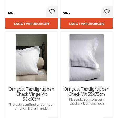
tidlös känsla. Perfekt för
känsla. Lättskött kvalitet med
både vardag och fest och
lång hållbarhet.
passar alla typer av
69
59
dukningar.
Lägg till i favoriter
Lägg t
KR
KR
LÄGG I VARUKORGEN
LÄGG I VARUKORGEN
Örngott Textilgruppen
Örngott Textilgruppen
Check Vinge Vit
Check Vit 55x75cm
50x60cm
Klassiskt rutmönster i
slitstark bomulls- och
Tidlöst rutmönster som ger
polyesterblandning.
en skön hotellkänsla.
Lättskött kvalitet med hög
Tillverkat i slitstark bomulls-
komfort som torkar snabbt
och polyesterblandning med