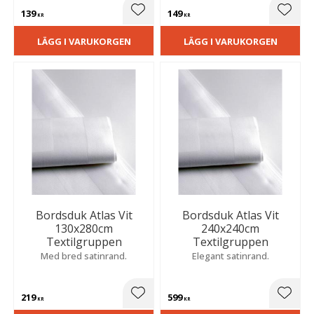
139
149
Lägg till i favoriter
Lägg t
KR
KR
LÄGG I VARUKORGEN
LÄGG I VARUKORGEN
Bordsduk Atlas Vit
Bordsduk Atlas Vit
130x280cm
240x240cm
Textilgruppen
Textilgruppen
Med bred satinrand.
Elegant satinrand.
219
599
Lägg till i favoriter
Lägg t
KR
KR