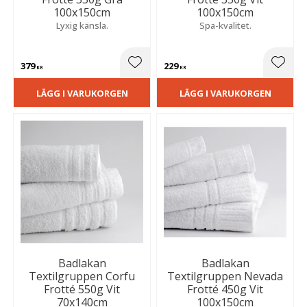
100x150cm
100x150cm
Lyxig känsla.
Spa-kvalitet.
379
229
Lägg till i favoriter
Lägg t
KR
KR
LÄGG I VARUKORGEN
LÄGG I VARUKORGEN
Badlakan
Badlakan
Textilgruppen Corfu
Textilgruppen Nevada
Frotté 550g Vit
Frotté 450g Vit
70x140cm
100x150cm