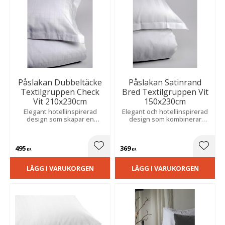
Påslakan Dubbeltäcke
Påslakan Satinrand
Textilgruppen Check
Bred Textilgruppen Vit
Vit 210x230cm
150x230cm
Elegant hotellinspirerad
Elegant och hotellinspirerad
design som skapar en
design som kombinerar
harmonisk och exklusiv
komfort, funktion och ett
känsla i sovrummet,
stilfullt uttryck.
samtidigt som materialet är
495
369
lätt att sköta.
Lägg till i favoriter
Lägg t
KR
KR
LÄGG I VARUKORGEN
LÄGG I VARUKORGEN