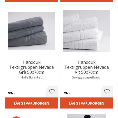
Handduk
Handduk
Textilgruppen Nevada
Textilgruppen Nevada
Grå 50x70cm
Vit 50x70cm
Hotellkvalitet.
Snygg stapelbård.
99
79
Lägg till i favoriter
Lägg t
KR
KR
LÄGG I VARUKORGEN
LÄGG I VARUKORGEN