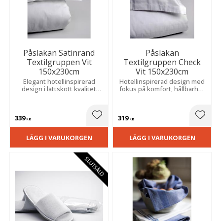
Påslakan Satinrand
Påslakan
Textilgruppen Vit
Textilgruppen Check
150x230cm
Vit 150x230cm
Elegant hotellinspirerad
Hotellinspirerad design med
design i lättskött kvalitet
fokus på komfort, hållbarhet
som ger sovrummet ett
och en stilren bäddning som
stilrent, välbäddat och
håller över tid.
exklusivt uttryck.
339
319
Lägg till i favoriter
Lägg t
KR
KR
LÄGG I VARUKORGEN
LÄGG I VARUKORGEN
SLUTSÅLD