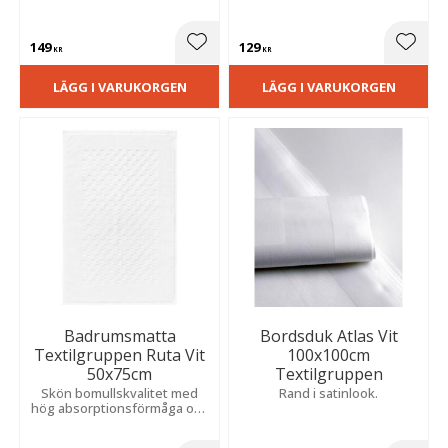
149
129
Lägg till i favoriter
Lägg t
KR
KR
LÄGG I VARUKORGEN
LÄGG I VARUKORGEN
Badrumsmatta
Bordsduk Atlas Vit
Textilgruppen Ruta Vit
100x100cm
50x75cm
Textilgruppen
Skön bomullskvalitet med
Rand i satinlook.
hög absorptionsförmåga och
en tidlös design som passar
många inredningsstilar.