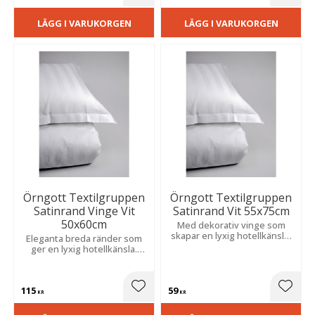
LÄGG I VARUKORGEN
LÄGG I VARUKORGEN
Örngott Textilgruppen
Örngott Textilgruppen
Satinrand Vinge Vit
Satinrand Vit 55x75cm
50x60cm
Med dekorativ vinge som
skapar en lyxig hotellkänsla.
Eleganta breda ränder som
Slitstark bomulls- och
ger en lyxig hotellkänsla.
polyesterblandning för hög
Tillverkat i en slitstark
komfort och lång hållbarhet.
bomulls- och
polyesterblandning med 182
115
59
TC.
Lägg till i favoriter
Lägg t
KR
KR