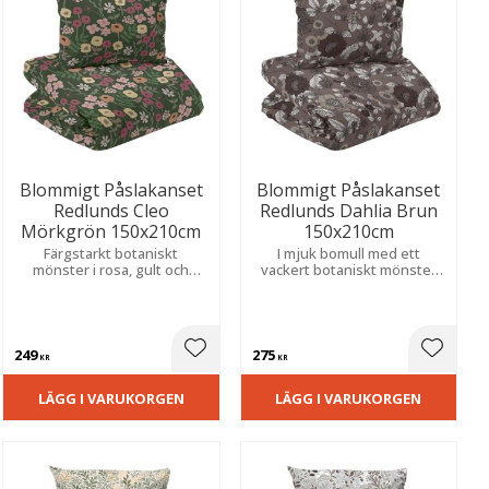
Blommigt Påslakanset
Blommigt Påslakanset
Redlunds Cleo
Redlunds Dahlia Brun
Mörkgrön 150x210cm
150x210cm
Färgstarkt botaniskt
I mjuk bomull med ett
mönster i rosa, gult och
vackert botaniskt mönster
beige som ger sovrummet
som skapar en varm,
ett livfullt, elegant och
harmonisk och ombonad
inbjudande uttryck.
känsla i sovrummet.
249
275
ill i favoriter
Lägg till i favoriter
Lägg til
KR
KR
LÄGG I VARUKORGEN
LÄGG I VARUKORGEN