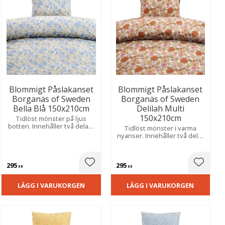
Blommigt Påslakanset
Blommigt Påslakanset
Borganäs of Sweden
Borganäs of Sweden
Bella Blå 150x210cm
Delilah Multi
150x210cm
Tidlöst mönster på ljus
botten. Innehåller två delar i
Tidlöst mönster i varma
mjuk och behaglig 144 TC
nyanser. Innehåller två delar
bomull.
i mjuk och behaglig bomull
för en ombonad känsla i
sovrummet.
295
295
ill i favoriter
Lägg till i favoriter
Lägg til
KR
KR
LÄGG I VARUKORGEN
LÄGG I VARUKORGEN