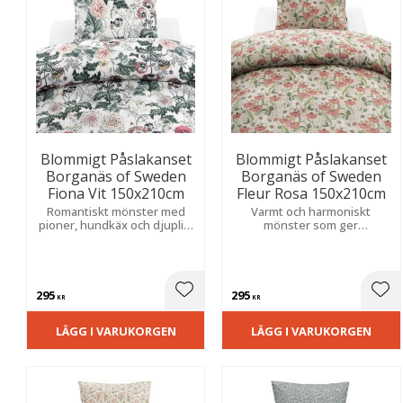
Blommigt Påslakanset
Blommigt Påslakanset
Borganäs of Sweden
Borganäs of Sweden
Fiona Vit 150x210cm
Fleur Rosa 150x210cm
Romantiskt mönster med
Varmt och harmoniskt
pioner, hundkäx och djuplila
mönster som ger
penséer som skapar en
sovrummet en stilfull
fräsch, elegant och somrig
färgklick. Två matchande
känsla i sovrummet.
delar i mjuk 144 TC bomull
för skön komfort.
295
295
Lägg till i favoriter
Lägg
KR
KR
LÄGG I VARUKORGEN
LÄGG I VARUKORGEN