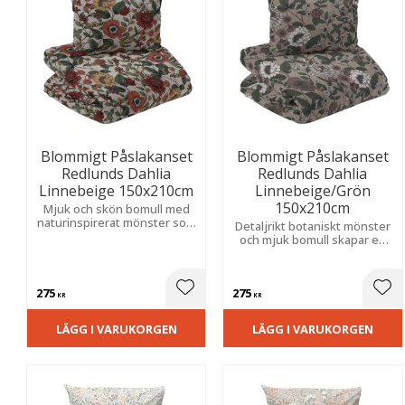
Blommigt Påslakanset
Blommigt Påslakanset
Redlunds Dahlia
Redlunds Dahlia
Linnebeige 150x210cm
Linnebeige/Grön
150x210cm
Mjuk och skön bomull med
naturinspirerat mönster som
Detaljrikt botaniskt mönster
tillför värme, elegans och
och mjuk bomull skapar en
harmoni till sovrummet.
lugn och ombonad atmosfär i
sovrummet.
275
275
Lägg till i favoriter
Lägg
KR
KR
LÄGG I VARUKORGEN
LÄGG I VARUKORGEN