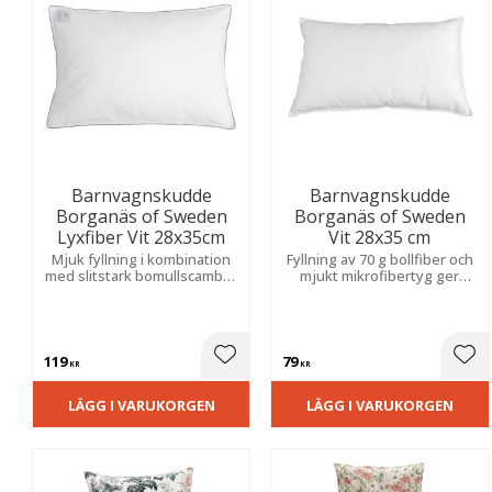
Bomullspercale
35
Visa fler
Barnvagnskudde
Barnvagnskudde
Borganäs of Sweden
Borganäs of Sweden
Lyxfiber Vit 28x35cm
Vit 28x35 cm
Mjuk fyllning i kombination
Fyllning av 70 g bollfiber och
med slitstark bomullscambric
mjukt mikrofibertyg ger
ger behaglig komfort och
skonsamt stöd och hög
god hållbarhet för en trygg
komfort under hela
vilostund.
användningen.
119
79
Lägg till i favoriter
Lägg
KR
KR
LÄGG I VARUKORGEN
LÄGG I VARUKORGEN