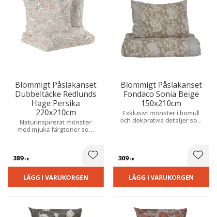
Blommigt Påslakanset
Blommigt Påslakanset
Dubbeltäcke Redlunds
Fondaco Sonia Beige
Hage Persika
150x210cm
220x210cm
Exklusivt mönster i bomull
och dekorativa detaljer som
Naturinspirerat mönster
skapar en elegant och lyxig
med mjuka färgtoner som
känsla i sovrummet.
passar perfekt i både
moderna och klassiska
sovrum.
389
309
 till i favoriter
Lägg till i favoriter
Lägg t
KR
KR
LÄGG I VARUKORGEN
LÄGG I VARUKORGEN