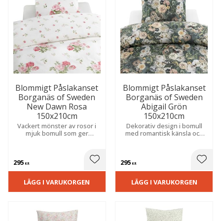
Blommigt Påslakanset
Blommigt Påslakanset
Borganäs of Sweden
Borganäs of Sweden
New Dawn Rosa
Abigail Grön
150x210cm
150x210cm
Vackert mönster av rosor i
Dekorativ design i bomull
mjuk bomull som ger
med romantisk känsla och
sovrummet en romantisk
harmoniska toner som
och ombonad känsla.
skapar ett ombonat sovrum.
295
295
 till i favoriter
Lägg till i favoriter
Lägg t
KR
KR
LÄGG I VARUKORGEN
LÄGG I VARUKORGEN