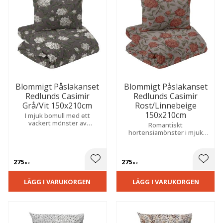
Blommigt Påslakanset
Blommigt Påslakanset
Redlunds Casimir
Redlunds Casimir
Grå/Vit 150x210cm
Rost/Linnebeige
150x210cm
I mjuk bomull med ett
vackert mönster av
Romantiskt
hortensior som skapar en
hortensiamönster i mjuk
lugn, harmonisk och
bomull som ger sovrummet
ombonad känsla i
ett varmt och ombonat
sovrummet.
uttryck.
275
275
 till i favoriter
Lägg till i favoriter
Lägg t
KR
KR
LÄGG I VARUKORGEN
LÄGG I VARUKORGEN