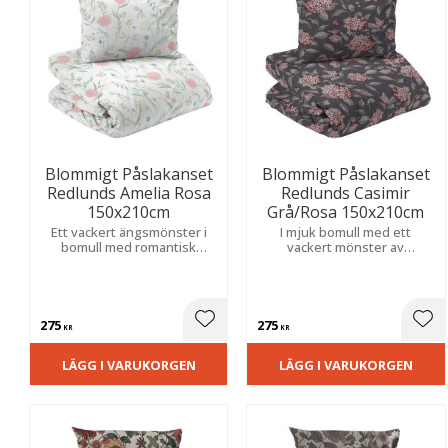
Blommigt Påslakanset
Blommigt Påslakanset
Redlunds Amelia Rosa
Redlunds Casimir
150x210cm
Grå/Rosa 150x210cm
Ett vackert ängsmönster i
I mjuk bomull med ett
bomull med romantisk
vackert mönster av
akvarellkänsla som skapar
hortensior som ger
en ljus och harmonisk
sovrummet en ombonad och
atmosfär inspirerad av
harmonisk känsla.
svensk sommar.
275
275
Lägg till i favoriter
Lägg
KR
KR
LÄGG I VARUKORGEN
LÄGG I VARUKORGEN