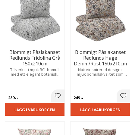
Blommigt Påslakanset
Blommigt Påslakanset
Redlunds Fridolina Grå
Redlunds Hage
150x210cm
Denim/Rost 150x210cm
Tillverkat i mjuk BCI-bomull
Naturinspirerad design i
med ett elegant botaniskt
mjuk bomullskvalitet som
mönster som skapar en
skapar en harmonisk
harmonisk, ombonad och
atmosfär och en ombonad
inbjudande känsla i
känsla.
sovrummet.
289
249
 till i favoriter
Lägg till i favoriter
Lägg t
KR
KR
LÄGG I VARUKORGEN
LÄGG I VARUKORGEN