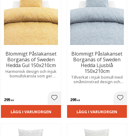
Blommigt Påslakanset
Blommigt Påslakanset
Borganäs of Sweden
Borganäs of Sweden
Hedda Gul 150x210cm
Hedda Ljusblå
150x210cm
Harmonisk design och mjuk
bomullskänsla som ger
Tillverkat i mjuk bomull med
sovrummet ett varmt och
småmönstrad design och
inbjudande uttryck.
praktiska hörnhål för smidig
bäddning.
295
295
ill i favoriter
Lägg till i favoriter
Lägg til
KR
KR
LÄGG I VARUKORGEN
LÄGG I VARUKORGEN