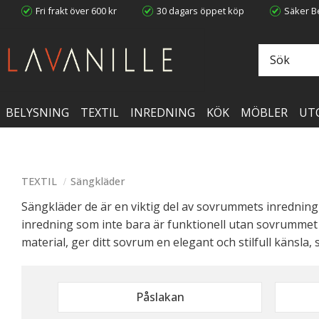
Fri frakt över 600 kr
30 dagars öppet köp
Säker Be
BELYSNING
TEXTIL
INREDNING
KÖK
MÖBLER
UT
TEXTIL
Sängkläder
Sängkläder de är en viktig del av sovrummets inrednin
inredning som inte bara är funktionell utan sovrummet bl
material, ger ditt sovrum en elegant och stilfull känsl
Påslakan