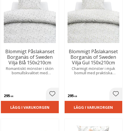
Blommigt Påslakanset
Blommigt Påslakanset
Borganäs of Sweden
Borganäs of Sweden
Vilja Blå 150x210cm
Vilja Gul 150x210cm
Romantiskt mönster i skön
Charmigt mönster i mjuk
bomullskvalitet med
bomull med praktiska
ombonad känsla och
hörnhål som underlättar
dekorativa blad.
bäddning. Ger en romantisk
och ombonad känsla i
sovrummet.
295
295
ill i favoriter
Lägg till i favoriter
Lägg til
KR
KR
LÄGG I VARUKORGEN
LÄGG I VARUKORGEN