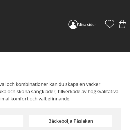
FAVORI
KUN
Mina sidor
val och kombinationer kan du skapa en vacker
juka och sköna sängkläder, tillverkade av högkvalitativa
ximal komfort och välbefinnande.
Bäckebölja Påslakan