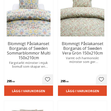
Blommigt Påslakanset
Blommigt Påslakanset
Borganäs of Sweden
Borganäs of Sweden
Sommarblommor Multi
Vera Grön 150x210cm
150x210cm
Varmt och harmoniskt
mönster som ger
Färgstarkt mönster i mjuk
sovrummet en stilfull
bomull som skapar en
färgklick. Tillverkat i mjuk 144
somrig, varm och ombonad
TC bomull för skön komfort.
känsla i sovrummet.
295
295
 till i favoriter
Lägg till i favoriter
Lägg t
KR
KR
LÄGG I VARUKORGEN
LÄGG I VARUKORGEN