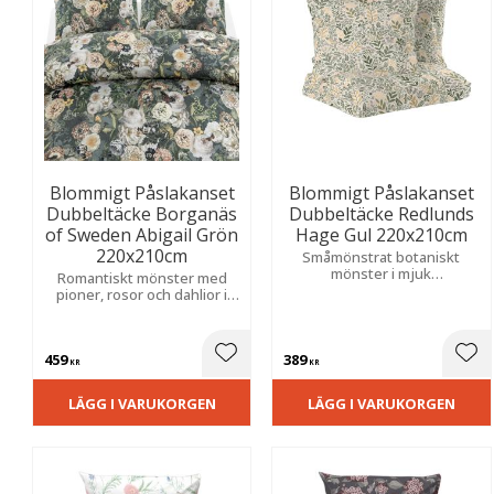
Blommigt Påslakanset
Blommigt Påslakanset
Dubbeltäcke Borganäs
Dubbeltäcke Redlunds
of Sweden Abigail Grön
Hage Gul 220x210cm
220x210cm
Småmönstrat botaniskt
mönster i mjuk
Romantiskt mönster med
bomullskvalitet som skapar
pioner, rosor och dahlior i
en harmonisk och ombonad
mjuka nyanser som skapar
känsla i sovrummet.
en elegant och ombonad
känsla i sovrummet.
459
389
Lägg till i favoriter
Lägg
KR
KR
LÄGG I VARUKORGEN
LÄGG I VARUKORGEN