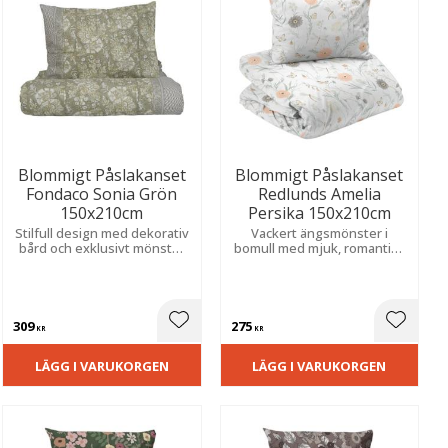
Blommigt Påslakanset
Blommigt Påslakanset
Fondaco Sonia Grön
Redlunds Amelia
150x210cm
Persika 150x210cm
Stilfull design med dekorativ
Vackert ängsmönster i
bård och exklusivt mönster
bomull med mjuk, romantisk
som ger sovrummet ett
akvarellkänsla som för
elegant uttryck.
tankarna till en svensk
sommaräng.
309
275
ill i favoriter
Lägg till i favoriter
Lägg til
KR
KR
LÄGG I VARUKORGEN
LÄGG I VARUKORGEN