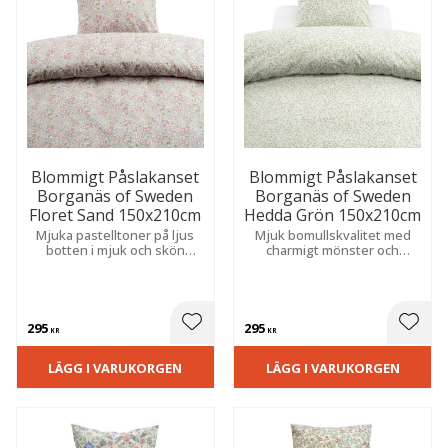
Blommigt Påslakanset
Blommigt Påslakanset
Borganäs of Sweden
Borganäs of Sweden
Floret Sand 150x210cm
Hedda Grön 150x210cm
Mjuka pastelltoner på ljus
Mjuk bomullskvalitet med
botten i mjuk och skön
charmigt mönster och
bomullskvalitet ger ett
kuvertöppning som ger en
romantiskt och harmoniskt
stilfull helhet.
uttryck.
295
295
 till i favoriter
Lägg till i favoriter
Lägg t
KR
KR
LÄGG I VARUKORGEN
LÄGG I VARUKORGEN