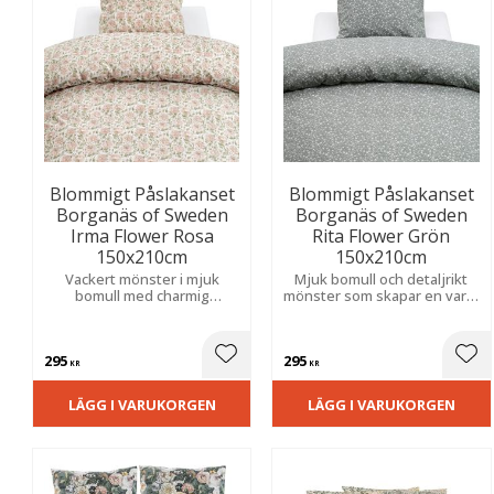
Blommigt Påslakanset
Blommigt Påslakanset
Borganäs of Sweden
Borganäs of Sweden
Irma Flower Rosa
Rita Flower Grön
150x210cm
150x210cm
Vackert mönster i mjuk
Mjuk bomull och detaljrikt
bomull med charmig
mönster som skapar en varm
vintagekänsla. Praktiska
och harmonisk känsla i
hörnhål och kuvertöppning
sovrummet.
förenklar bäddningen.
295
295
Lägg till i favoriter
Lägg
KR
KR
LÄGG I VARUKORGEN
LÄGG I VARUKORGEN