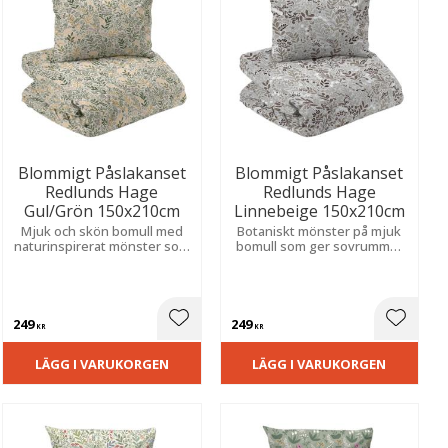
Blommigt Påslakanset
Blommigt Påslakanset
Redlunds Hage
Redlunds Hage
Gul/Grön 150x210cm
Linnebeige 150x210cm
Mjuk och skön bomull med
Botaniskt mönster på mjuk
naturinspirerat mönster som
bomull som ger sovrummet
ger sovrummet ett ljust och
en lugn, harmonisk och
ombonat uttryck.
ombonad känsla.
249
249
ill i favoriter
Lägg till i favoriter
Lägg til
KR
KR
LÄGG I VARUKORGEN
LÄGG I VARUKORGEN