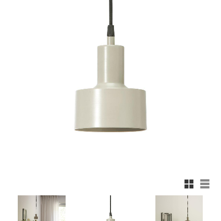
Rutnäts
List