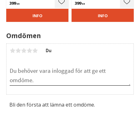
399
399
Lägg till i favoriter
Lägg t
KR
KR
INFO
INFO
Omdömen
Du
Bli den första att lämna ett omdöme.