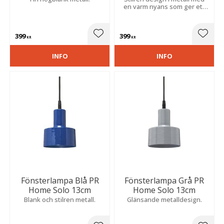
en varm nyans som ger ett
mjukt ljus och skapar en
ombonad känsla i rummet.
399
399
Lägg till i favoriter
Lägg t
KR
KR
INFO
INFO
Fönsterlampa Blå PR
Fönsterlampa Grå PR
Home Solo 13cm
Home Solo 13cm
Blank och stilren metall.
Glänsande metalldesign.