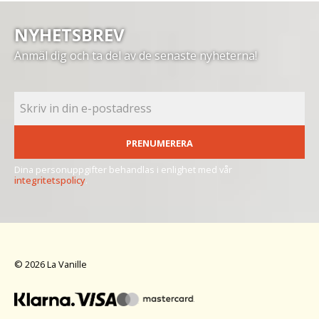
NYHETSBREV
Anmäl dig och ta del av de senaste nyheterna!
PRENUMERERA
Dina personuppgifter behandlas i enlighet med vår
integritetspolicy
.
© 2026 La Vanille