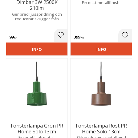
Dimbar 3W 2500K
Fin matt metallfinish.
210lm
Ger bred ljusspridning och
reducerar skuggor från
ställningen, vilket skapar ett
mjukare och jämnare ljus.
99
399
Lägg till i favoriter
Lägg t
KR
KR
INFO
INFO
Fönsterlampa Grön PR
Fönsterlampa Rost PR
Home Solo 13cm
Home Solo 13cm
Fin högblank metall.
Stilren design i metall med