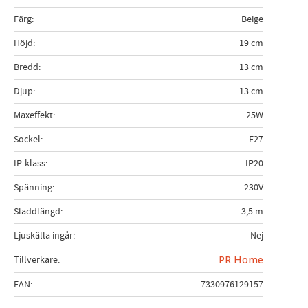
Färg
Beige
Höjd
19 cm
Bredd
13 cm
Djup
13 cm
Maxeffekt
25W
Sockel
E27
IP-klass
IP20
Spänning
230V
Sladdlängd
3,5 m
Ljuskälla ingår
Nej
Tillverkare
PR Home
EAN
7330976129157