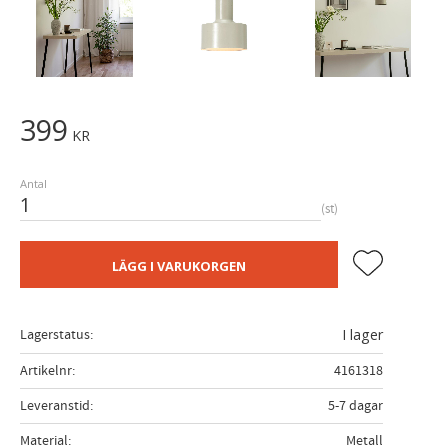
399
KR
Antal
st
Lägg till i fa
LÄGG I VARUKORGEN
Lagerstatus
I lager
Artikelnr
4161318
Leveranstid
5-7 dagar
Material
Metall