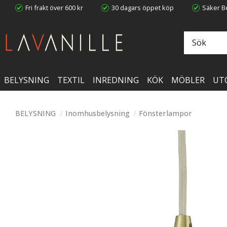
Fri frakt över 600 kr
30 dagars öppet köp
Säker Be
BELYSNING
TEXTIL
INREDNING
KÖK
MÖBLER
UT
BELYSNING
Inomhusbelysning
Fönsterlampor