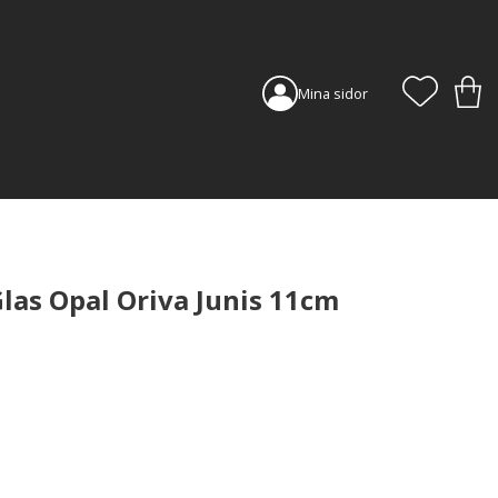
FAVORI
KUN
Mina sidor
las Opal Oriva Junis 11cm