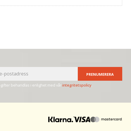
PRENUMERERA
ifter behandlas i enlighet med vår
integritetspolicy
.