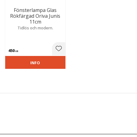
Fönsterlampa Glas
Rökfärgad Oriva Junis
11cm
Tidlös och modern.
450
 till i favoriter
Lägg till i favoriter
KR
INFO