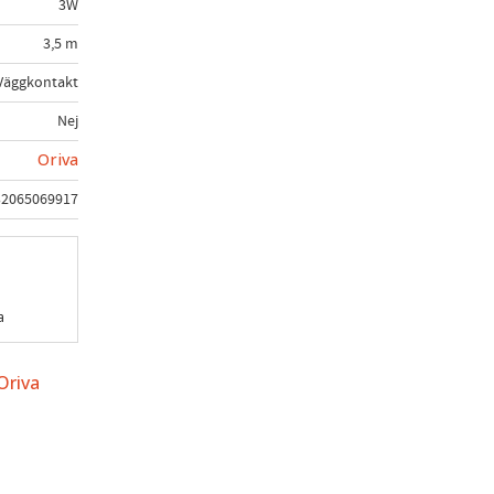
3W
3,5 m
Väggkontakt
Nej
Oriva
32065069917
a
Oriva