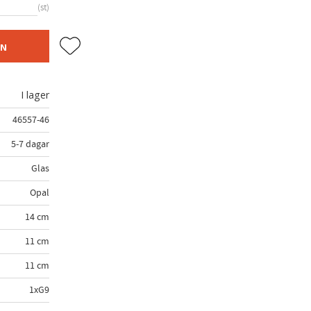
st
Lägg till i favoriter
EN
I lager
46557-46
5-7 dagar
Glas
Opal
14 cm
11 cm
11 cm
1xG9