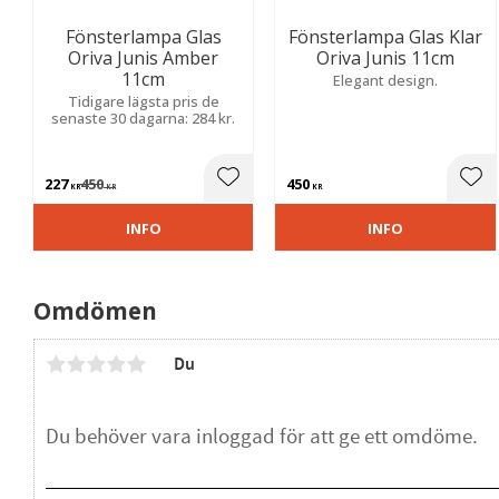
Fönsterlampa Glas
Fönsterlampa Glas Klar
Oriva Junis Amber
Oriva Junis 11cm
11cm
Elegant design.
Tidigare lägsta pris de
senaste 30 dagarna: 284 kr.
227
450
450
Lägg till i favoriter
Lägg
KR
KR
KR
INFO
INFO
Omdömen
Du