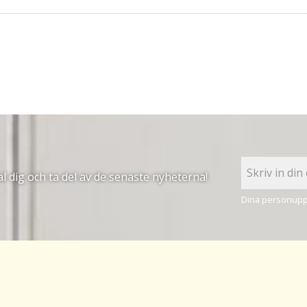
 dig och ta del av de senaste nyheterna!
Dina personuppg