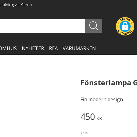
talning via Klarna
OMHUS
NYHETER
REA
VARUMÄRKEN
Fönsterlampa G
Fin modern design.
450
KR
Antal