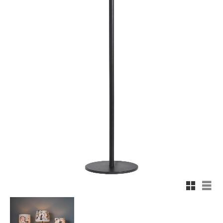
Rutnäts
List