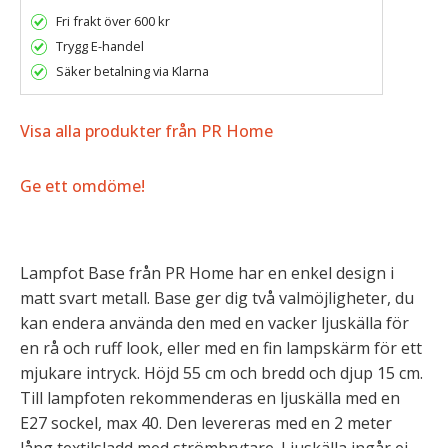
Fri frakt över 600 kr
Trygg E-handel
Säker betalning via Klarna
Visa alla produkter från PR Home
Ge ett omdöme!
Lampfot Base från PR Home har en enkel design i
matt svart metall. Base ger dig två valmöjligheter, du
kan endera använda den med en vacker ljuskälla för
en rå och ruff look, eller med en fin lampskärm för ett
mjukare intryck. Höjd 55 cm och bredd och djup 15 cm.
Till lampfoten rekommenderas en ljuskälla med en
E27 sockel, max 40. Den levereras med en 2 meter
lång textilsladd med strömbrytare. Ljuskälla ingår ej.