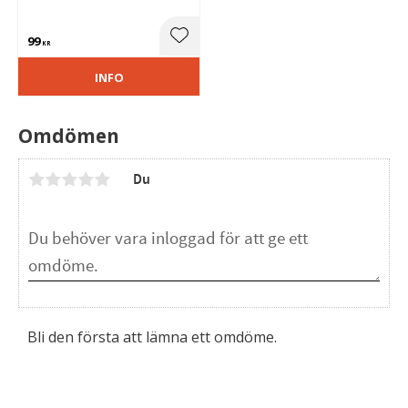
ställningen, vilket skapar ett
mjukare och jämnare ljus.
99
Lägg till i favoriter
KR
INFO
Omdömen
Du
Bli den första att lämna ett omdöme.