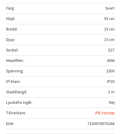
Färg
Svart
Höjd
55 cm
Bredd
15 cm
Djup
15 cm
Sockel
E27
Maxeffekt
40W
Spänning
230V
IP-klass
IP20
Sladdlängd
2 m
Ljuskälla ingår
Nej
Tillverkare
PR Home
EAN
7330976070268