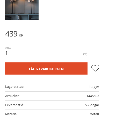
439
KR
Antal
st
Lägg till i fa
LÄGG I VARUKORGEN
Lagerstatus
I lager
Artikelnr
1445503
Leveranstid
5-7 dagar
Material
Metall