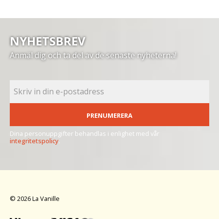
NYHETSBREV
Anmäl dig och ta del av de senaste nyheterna!
PRENUMERERA
Dina personuppgifter behandlas i enlighet med vår
integritetspolicy
.
© 2026 La Vanille