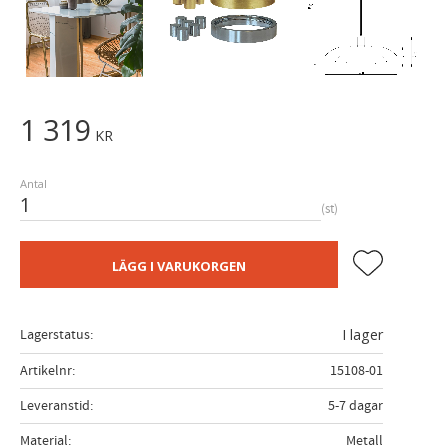
1 319
KR
Antal
st
Lägg till i fa
LÄGG I VARUKORGEN
Lagerstatus
I lager
Artikelnr
15108-01
Leveranstid
5-7 dagar
Material
Metall