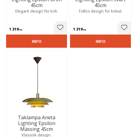
45cm
45cm
Elegant design för kök.
Tidlös design för köket.
1 319
1 319
Lägg till i favoriter
Lägg t
KR
KR
INFO
INFO
Taklampa Aneta
Lighting Epsilon
Mässing 45cm
Klassisk design.