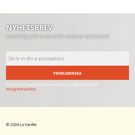
NYHETSBREV
Anmäl dig och ta del av de senaste nyheterna!
PRENUMERERA
Dina personuppgifter behandlas i enlighet med vår
integritetspolicy
.
© 2026 La Vanille