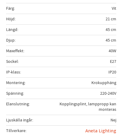
Färg
Vit
Höjd
21 cm
Längd
45 cm
Djup
45 cm
Maxeffekt
40W
Sockel
E27
IP-klass
IP20
Montering
Krokupphäng
Spänning
220-240V
Elanslutning
Kopplingsplint, lamppropp kan
monteras
Ljuskälla ingår
Nej
Tillverkare
Aneta Lighting