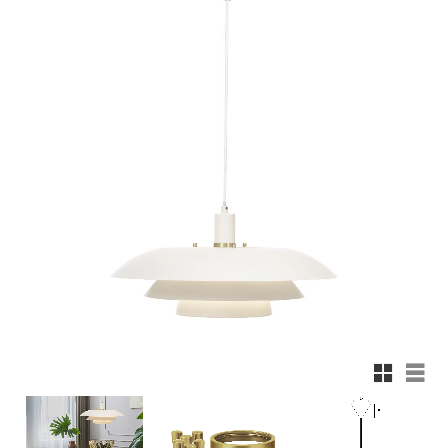
Rutnäts
List