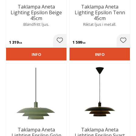
Taklampa Aneta
Taklampa Aneta
Lighting Epsilon Beige
Lighting Epsilon Tenn
45cm
45cm
Bländfritt ljus.
Riktat ljus i metall.
1 319
1 599
Lägg till i favoriter
Lägg t
KR
KR
INFO
INFO
Taklampa Aneta
Taklampa Aneta
Lighting Epsilon Grön
Lighting Epsilon Svart