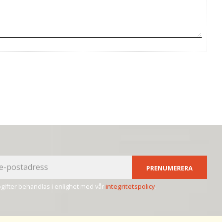
PRENUMERERA
ifter behandlas i enlighet med vår
integritetspolicy
.