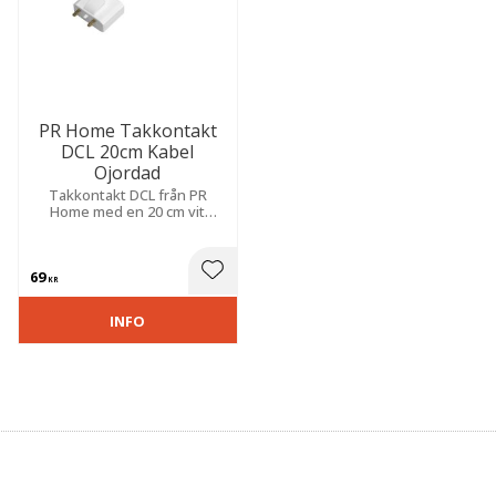
PR Home Takkontakt
DCL 20cm Kabel
Ojordad
Takkontakt DCL från PR
Home med en 20 cm vit
ojordad kabel.
69
 till i favoriter
Lägg till i favoriter
KR
INFO