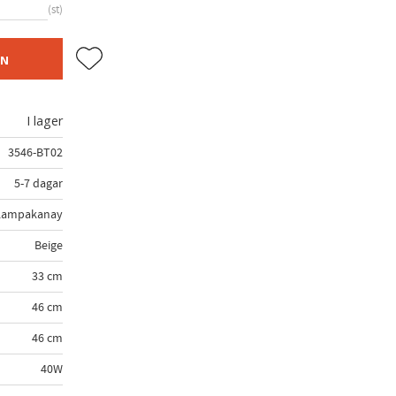
st
Lägg till i favoriter
EN
I lager
3546-BT02
5-7 dagar
Lampakanay
Beige
33 cm
46 cm
46 cm
40W