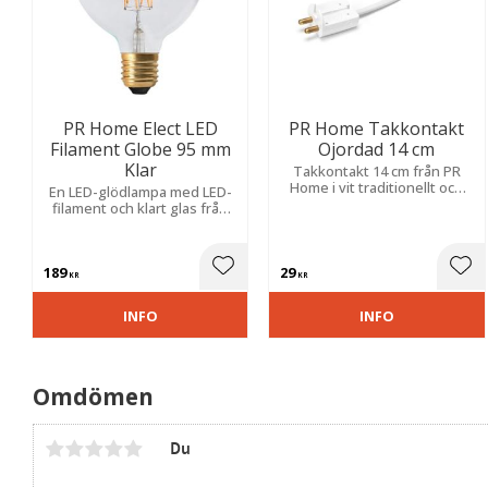
PR Home Elect LED
PR Home Takkontakt
Filament Globe 95 mm
Ojordad 14 cm
Klar
Takkontakt 14 cm från PR
Home i vit traditionellt och
En LED-glödlampa med LED-
ojordat utförande med en 14
filament och klart glas från
cm kabel för plintanslutning.
PR Home. Ljuskällans
ljusflöde är 350 lumen och
färgtemperaturen är 2200
189
29
kelvin.
Lägg till i favoriter
Lägg
KR
KR
INFO
INFO
Omdömen
Du