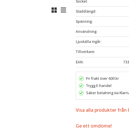
Sockel
Rutnätsvy
Listvy
Sladdlängd
Spänning
Användning
Ljuskälla ingår
Tillverkare
EAN
73
Fri frakt över 600 kr
Trygg E-handel
Säker betalning via Klarn
Visa alla produkter frå
Ge ett omdöme!