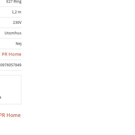
E27 Ring
1,2 m
230V
Utomhus
Nej
PR Home
30976057849
a
n PR Home