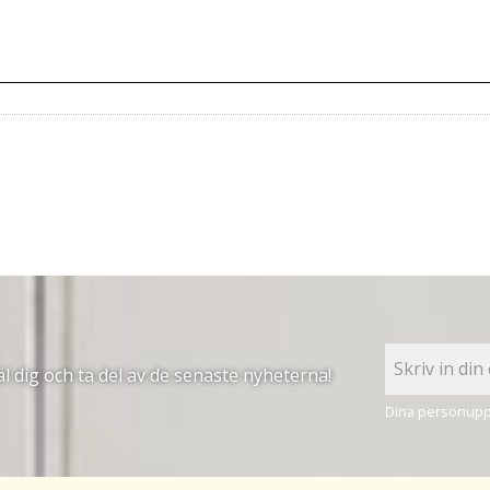
 dig och ta del av de senaste nyheterna!
Dina personuppg