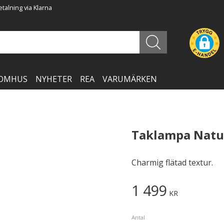
talning via Klarna
OMHUS
NYHETER
REA
VARUMÄRKEN
Taklampa Natu
Charmig flätad textur.
1 499
KR
Antal