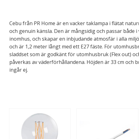
Cebu från PR Home är en vacker taklampa i flätat natu
och genuin känsla. Den är mångsidig och passar både i
inomhus, och skapar en inbjudande atmosfär i alla milj
och är 1,2 meter långt med ett E27 fäste. För utomhusbr
sladdset som är godkänt för utomhusbruk (Flex out) oc
påverkas av väderförhållandena. Höjden är 33 cm och bre
ingår ej.