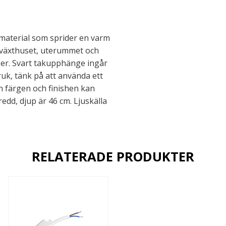
rmaterial som sprider en varm
 växthuset, uterummet och
öer. Svart takupphänge ingår
uk, tänk på att använda ett
h färgen och finishen kan
dd, djup är 46 cm. Ljuskälla
RELATERADE PRODUKTER