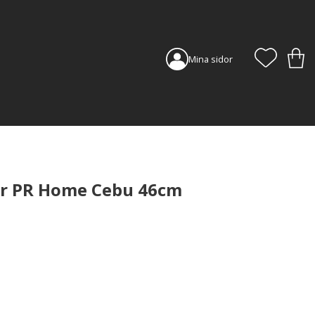
FAVORI
KUN
Mina sidor
r PR Home Cebu 46cm