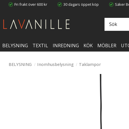
Fri frakt över 600 kr
30 dagars öppet köp
Säker Be
BELYSNING
TEXTIL
INREDNING
KÖK
MÖBLER
UT
BELYSNING
Inomhusbelysning
Taklampor