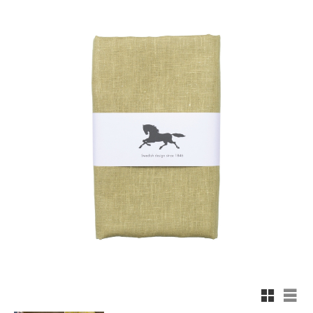
Rutnäts
List