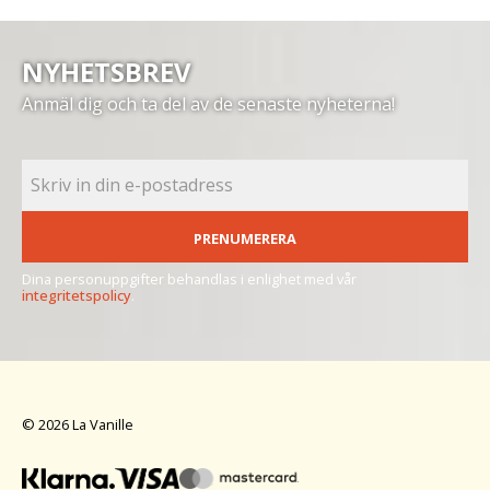
NYHETSBREV
Anmäl dig och ta del av de senaste nyheterna!
PRENUMERERA
Dina personuppgifter behandlas i enlighet med vår
integritetspolicy
.
© 2026 La Vanille