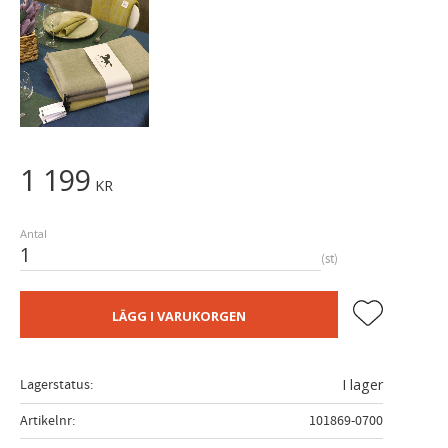
1 199
KR
Antal
st
Lägg till i fa
LÄGG I VARUKORGEN
Lagerstatus
I lager
Artikelnr
101869-0700