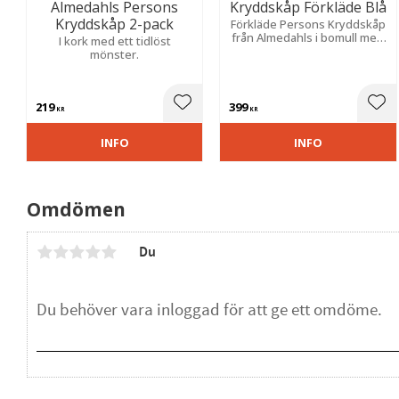
Almedahls Persons
Kryddskåp Förkläde Blå
Kryddskåp 2-pack
Förkläde Persons Kryddskåp
från Almedahls i bomull med
I kork med ett tidlöst
ett tidlöst mönster av
mönster.
kryddburkar med korklock.
219
399
Lägg till i favoriter
Lägg
KR
KR
INFO
INFO
Omdömen
Du