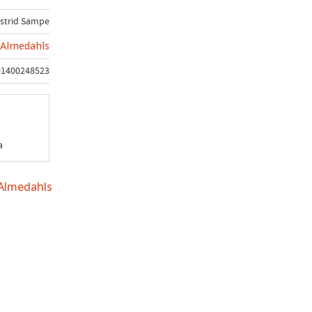
strid Sampe
Almedahls
91400248523
a
 Almedahls