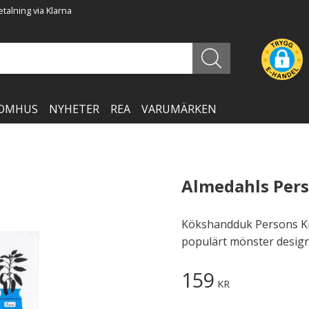
talning via Klarna
OMHUS
NYHETER
REA
VARUMÄRKEN
Almedahls Per
Kökshandduk Persons Kry
populärt mönster design
159
KR