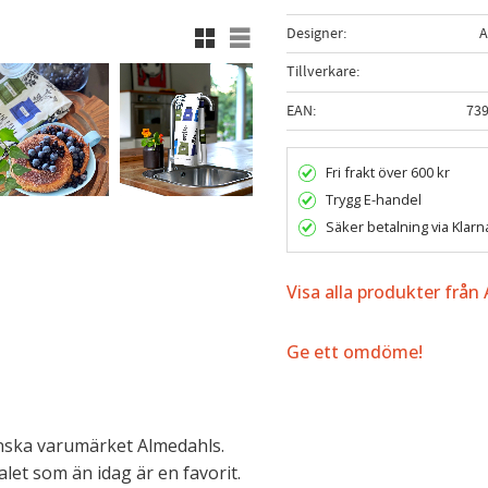
Rutnätsvy
Listvy
Designer
A
Tillverkare
EAN
73
Fri frakt över 600 kr
Trygg E-handel
Säker betalning via Klarn
Visa alla produkter från
Ge ett omdöme!
ska varumärket Almedahls.
let som än idag är en favorit.