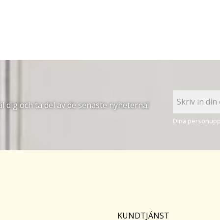
 dig och ta del av de senaste nyheterna!
Dina personuppg
KUNDTJÄNST