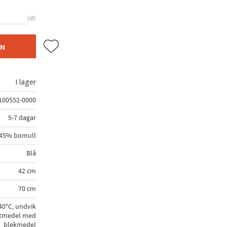
st
Lägg till i favoriter
EN
I lager
100552-0000
5-7 dagar
, 45% bomull
Blå
42 cm
70 cm
40°C, undvik
ttmedel med
blekmedel