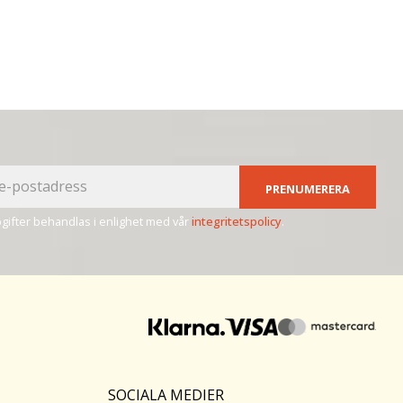
PRENUMERERA
ifter behandlas i enlighet med vår
integritetspolicy
.
SOCIALA MEDIER