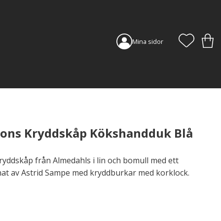
FAVORI
KUN
Mina sidor
sons Kryddskåp Kökshandduk Blå
ddskåp från Almedahls i lin och bomull med ett
at av Astrid Sampe med kryddburkar med korklock.