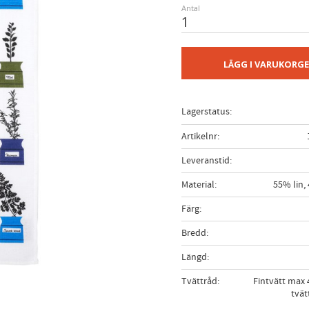
Antal
LÄGG I VARUKORG
Lagerstatus
Artikelnr
Leveranstid
Material
55% lin
Färg
Bredd
Längd
Tvättråd
Fintvätt max 
tvä