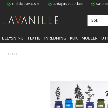
Fri frakt över 600 kr
30 dagars öppet köp
Säker Be
BELYSNING
TEXTIL
INREDNING
KÖK
MÖBLER
UT
TEXTIL