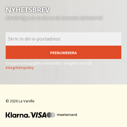
NYHETSBREV
Anmäl dig och ta del av de senaste nyheterna!
PRENUMERERA
Dina personuppgifter behandlas i enlighet med vår
integritetspolicy
.
© 2026 La Vanille