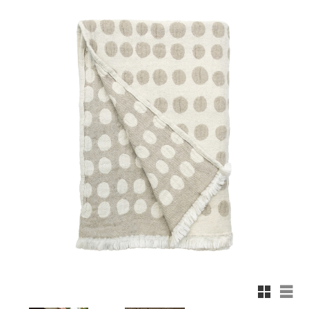
Rutnäts
List