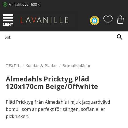
Fri frakt över 600 kr
Meny
FAVORI
KUN
TEXTIL
Kuddar & Plädar
Bomullsplädar
Almedahls Pricktyg Pläd
120x170cm Beige/Offwhite
​Pläd Pricktyg från Almedahls i mjuk jacquardvävd
bomull som är perfekt för sängen, soffan eller
picknicken.