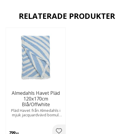
RELATERADE PRODUKTER
Almedahls Havet Pläd
120x170cm
Blå/Offwhite
​Pläd Havet från Almedahls i
mjuk jacquardvävd bomull
med ett vågmönster i
harmoniska nyanser av blått
och off white.
799
KR