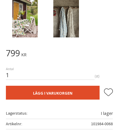
799
KR
Antal
st
Lägg till i fa
LÄGG I VARUKORGEN
Lagerstatus
I lager
Artikelnr
101984-0068