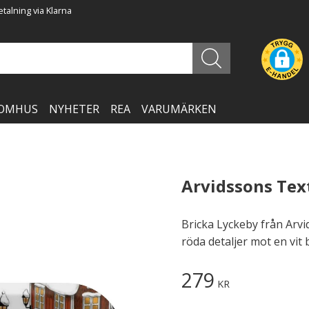
talning via Klarna
OMHUS
NYHETER
REA
VARUMÄRKEN
Arvidssons Text
Bricka Lyckeby från Arvi
röda detaljer mot en vit 
279
KR