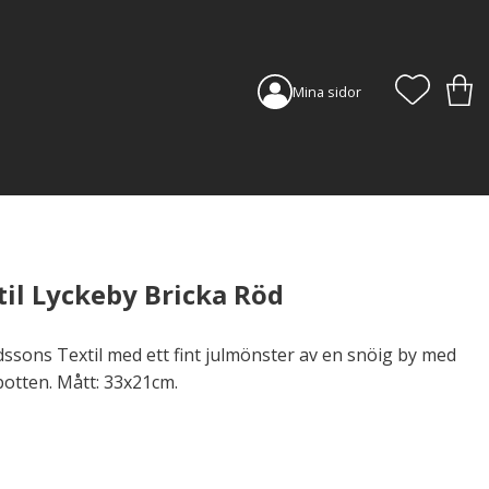
FAVORI
KUN
Mina sidor
il Lyckeby Bricka Röd
dssons Textil med ett fint julmönster av en snöig by med
botten. Mått: 33x21cm.