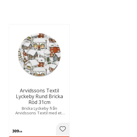
Arvidssons Textil
Lyckeby Rund Bricka
Röd 31cm
Bricka Lyckeby från
Arvidssons Textil med ett
fint julmönster av en snöig
by med röda detaljer mot en
vit botten
309
Lägg till i favoriter
KR