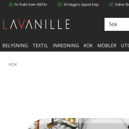
Fri frakt över 600 kr
30 dagars öppet köp
Säker Be
BELYSNING
TEXTIL
INREDNING
KÖK
MÖBLER
UT
KÖK