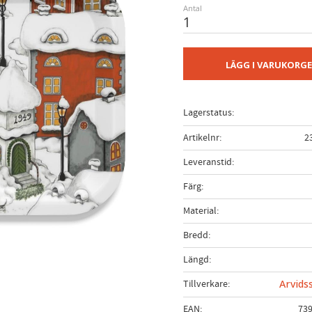
Antal
LÄGG I VARUKORG
Lagerstatus
Artikelnr
2
Leveranstid
Färg
Material
Bredd
Längd
Tillverkare
Arvids
EAN
73