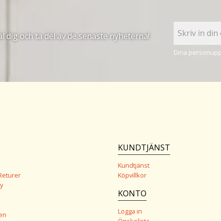
 dig och ta del av de senaste nyheterna!
Dina personuppg
KUNDTJÄNST
Kundtjänst
Returer
Köpvillkor
y
KONTO
Logga in
en