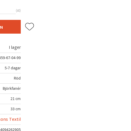
st
Lägg till i favoriter
EN
I lager
359-67-04-99
5-7 dagar
Röd
Björkfanér
21 cm
33 cm
sons Textil
94094262905