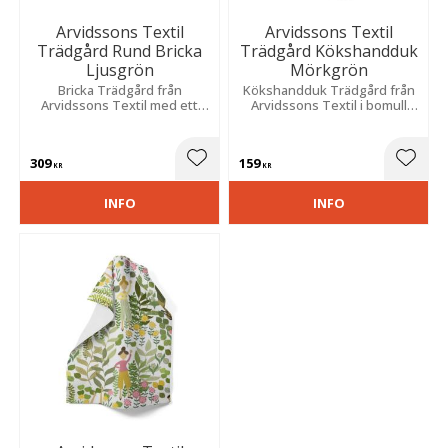
Arvidssons Textil
Arvidssons Textil
Trädgård Rund Bricka
Trädgård Kökshandduk
Ljusgrön
Mörkgrön
Bricka Trädgård från
Kökshandduk Trädgård från
Arvidssons Textil med ett
Arvidssons Textil i bomull
färgsprakande mönster som
med ett vackert mörkgrönt
passar både vår och höst.
mönster av människor och
växter i en trädgård mot en
309
159
svart botten.
Lägg till i favoriter
Lägg t
KR
KR
INFO
INFO