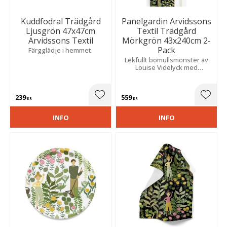
Kuddfodral Trädgård
Panelgardin Arvidssons
Ljusgrön 47x47cm
Textil Trädgård
Arvidssons Textil
Mörkgrön 43x240cm 2-
Pack
Färgglädje i hemmet.
Lekfullt bomullsmönster av
Louise Videlyck med
människor och växter som
skapar en färgstark och
charmig känsla året runt.
239
559
Lägg till i favoriter
Lägg t
KR
KR
INFO
INFO