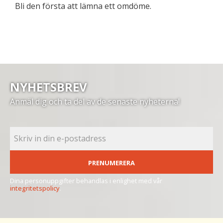
Bli den första att lämna ett omdöme.
NYHETSBREV
Anmäl dig och ta del av de senaste nyheterna!
PRENUMERERA
Dina personuppgifter behandlas i enlighet med vår
integritetspolicy
.