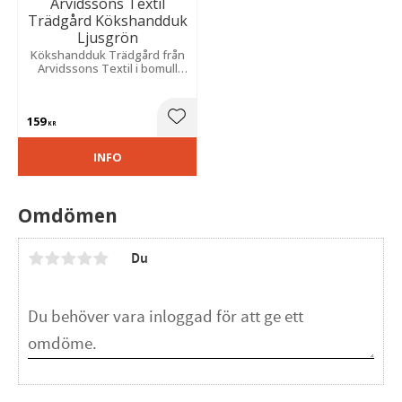
Arvidssons Textil
Trädgård Kökshandduk
Ljusgrön
Kökshandduk Trädgård från
Arvidssons Textil i bomull
med ett vackert
färgsprakande
trädgårdsmönster som blir
159
en fin detalj i köket.
Lägg till i favoriter
KR
INFO
Omdömen
Du