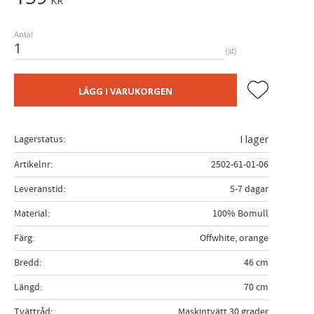
KR
Antal
st
Lägg till i fa
LÄGG I VARUKORGEN
Lagerstatus
I lager
Artikelnr
2502-61-01-06
Leveranstid
5-7 dagar
Material
100% Bomull
Färg
Offwhite, orange
Bredd
46 cm
Längd
70 cm
Tvättråd
Maskintvätt 30 grader