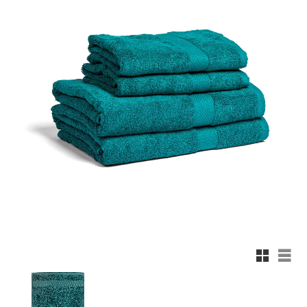
Rutnäts
List