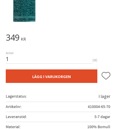
349
KR
Antal
st
Lägg till i fa
LÄGG I VARUKORGEN
Lagerstatus
I lager
Artikelnr
410004-65-70
Leveranstid
5-7 dagar
Material
100% Bomull