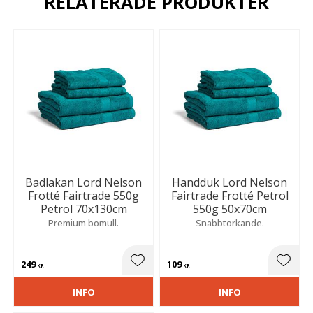
RELATERADE PRODUKTER
Badlakan Lord Nelson
Handduk Lord Nelson
Frotté Fairtrade 550g
Fairtrade Frotté Petrol
Petrol 70x130cm
550g 50x70cm
Premium bomull.
Snabbtorkande.
249
109
Lägg till i favoriter
Lägg t
KR
KR
INFO
INFO