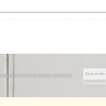
 dig och ta del av de senaste nyheterna!
Dina personuppg