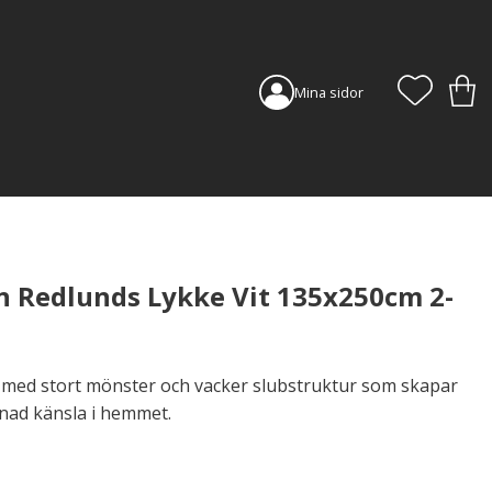
FAVORI
KUN
Mina sidor
 Redlunds Lykke Vit 135x250cm 2-
er med stort mönster och vacker slubstruktur som skapar
ad känsla i hemmet.