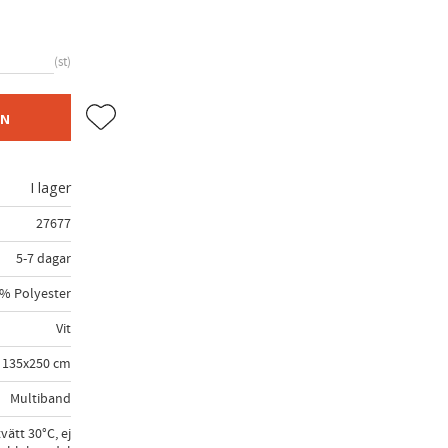
st
Lägg till i favoriter
EN
I lager
27677
5-7 dagar
% Polyester
Vit
135x250 cm
Multiband
vätt 30°C, ej