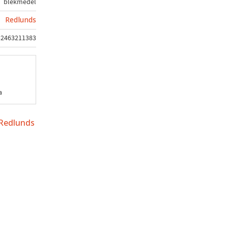
blekmedel
Redlunds
32463211383
a
 Redlunds