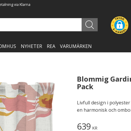
talning via Klarna
OMHUS
NYHETER
REA
VARUMÄRKEN
Blommig Gardin
Pack
Livfull design i polyest
en harmonisk och ombon
639
KR