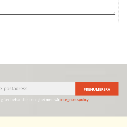
PRENUMERERA
ifter behandlas i enlighet med vår
integritetspolicy
.