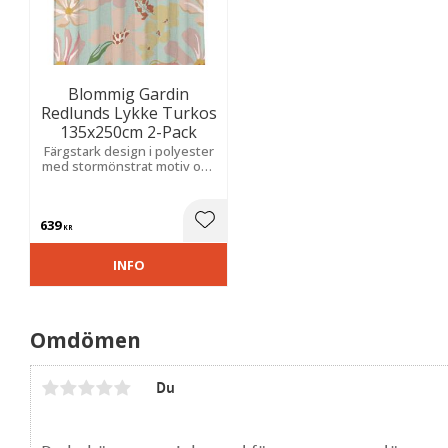
Blommig Gardin
Redlunds Lykke Turkos
135x250cm 2-Pack
Färgstark design i polyester
med stormönstrat motiv och
slubstruktur som ger liv,
djup och en varm,
inbjudande känsla i rummet.
639
Lägg till i favoriter
KR
INFO
Omdömen
Du