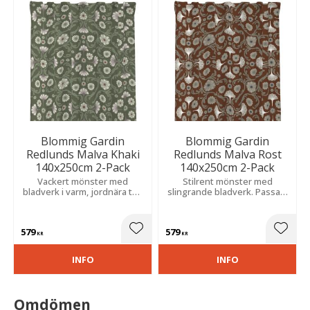
Blommig Gardin
Blommig Gardin
Redlunds Malva Khaki
Redlunds Malva Rost
140x250cm 2-Pack
140x250cm 2-Pack
Vackert mönster med
Stilrent mönster med
bladverk i varm, jordnära ton
slingrande bladverk. Passar i
som ger ett harmoniskt och
moderna och klassiska
naturnära uttryck. Slubeffekt
miljöer. Slubeffekt ger en
skapar en levande struktur.
unik och levande yta.
579
579
Lägg till i favoriter
Lägg t
KR
KR
INFO
INFO
Omdömen