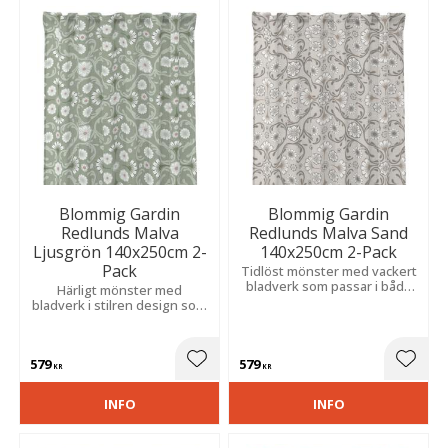
Blommig Gardin
Blommig Gardin
Redlunds Malva
Redlunds Malva Sand
Ljusgrön 140x250cm 2-
140x250cm 2-Pack
Pack
Tidlöst mönster med vackert
bladverk som passar i både
Härligt mönster med
moderna och klassiska hem.
bladverk i stilren design som
Slubeffekten skapar en unik
passar i sovrum och
och levande struktur.
vardagsrum. Slubeffekt ger
en levande och dekorativ
579
579
struktur.
Lägg till i favoriter
Lägg t
KR
KR
INFO
INFO