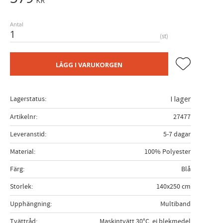
KR
Antal
st
Lägg till i fa
LÄGG I VARUKORGEN
Lagerstatus
I lager
Artikelnr
27477
Leveranstid
5-7 dagar
Material
100% Polyester
Färg
Blå
Storlek
140x250 cm
Upphängning
Multiband
Tvättråd
Maskintvätt 30°C, ej blekmedel