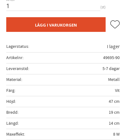
st
Lägg till i fa
LÄGG I VARUKORGEN
Lagerstatus
I lager
Artikelnr
49695-90
Leveranstid
5-7 dagar
Material
Metall
Färg
Vit
Höjd
47 cm
Bredd
19 cm
Längd
14 cm
Maxeffekt
8 W