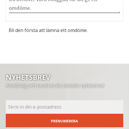
Bli den första att lämna ett omdöme.
NYHETSBREV
Anmäl dig och ta del av de senaste nyheterna!
PRENUMERERA