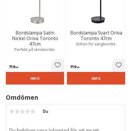
Bordslampa Satin
Bordslampa Svart Oriva
Nickel Oriva Toronto
Toronto 47cm
47cm
Stilren för sängbordet.
Perfekt på skrivbordet.
719
719
Lägg till i favoriter
Lägg t
KR
KR
INFO
INFO
Omdömen
Du