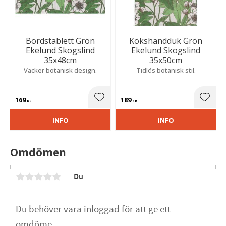
Bordstablett Grön
Kökshandduk Grön
Ekelund Skogslind
Ekelund Skogslind
35x48cm
35x50cm
Vacker botanisk design.
Tidlös botanisk stil.
169
189
Lägg till i favoriter
Lägg t
KR
KR
INFO
INFO
Omdömen
Du