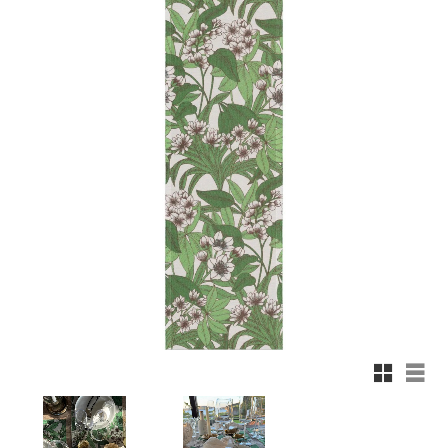
Rutnäts
List