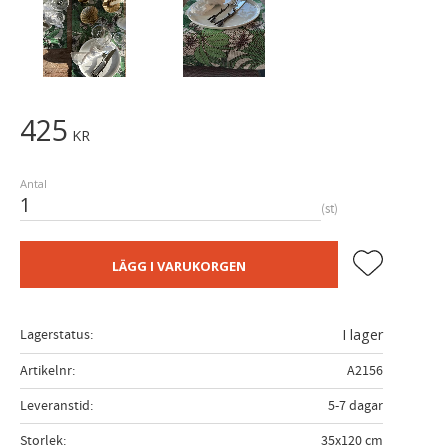
425
KR
Antal
st
Lägg till i fa
LÄGG I VARUKORGEN
Lagerstatus
I lager
Artikelnr
A2156
Leveranstid
5-7 dagar
Storlek
35x120 cm