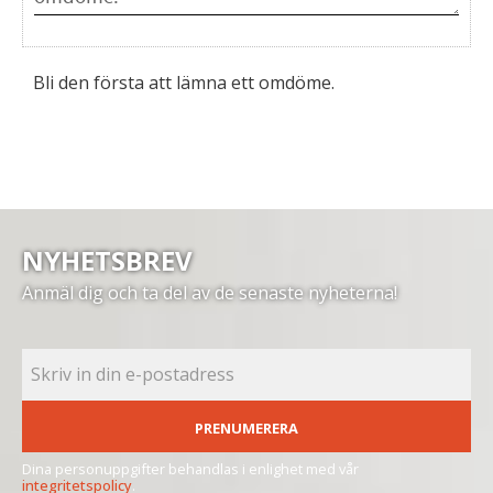
Bli den första att lämna ett omdöme.
NYHETSBREV
Anmäl dig och ta del av de senaste nyheterna!
PRENUMERERA
Dina personuppgifter behandlas i enlighet med vår
integritetspolicy
.