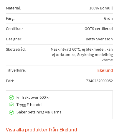
Material
100% Bomull
Färg
Grön
Certifikat
GOTS-certifierad
Designer
Betty Svensson
Skötselråd
Maskintvätt 60°C, ej blekmedel, kan
ej torktumlas, Strykning medelhög
värme
Tillverkare
Ekelund
EAN
7340232000052
Fri frakt över 600 kr
Trygg E-handel
Säker betalning via Klarna
Visa alla produkter från Ekelund