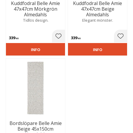
Kuddfodral Belle Amie
Kuddfodral Belle Amie
47x47cm Mörkgrön
47x47cm Beige
Almedahls
Almedahls
Tidlös design.
Elegant mönster.
339
339
Lägg till i favoriter
Lägg t
KR
KR
INFO
INFO
Bordslöpare Belle Amie
Beige 45x150cm