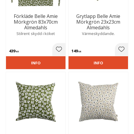
Förkläde Belle Amie
Grytlapp Belle Amie
Mörkgrön 83x70cm
Mörkgrön 23x23cm
Almedahls
Almedahls
Stilrent skydd i köket
Värmeskyddande.
439
149
Lägg till i favoriter
Lägg t
KR
KR
INFO
INFO