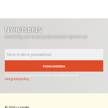
NYHETSBREV
Anmäl dig och ta del av de senaste nyheterna!
PRENUMERERA
Dina personuppgifter behandlas i enlighet med vår
integritetspolicy
.
© 2026 La Vanille