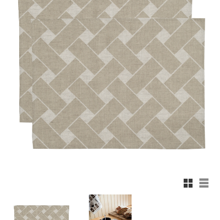
Rutnäts
List