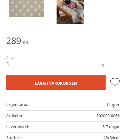
289
KR
Antal
st
Lägg till i fa
LÄGG I VARUKORGEN
Lagerstatus
I lager
Artikelnr
102009-0066
Leveranstid
5-7 dagar
Storlek
45x34cm