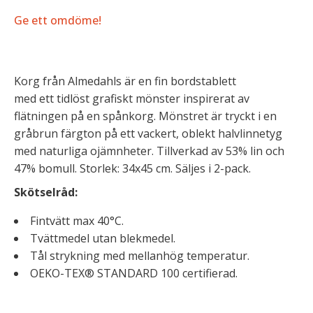
Ge ett omdöme!
Korg från Almedahls är en fin bordstablett
med ett tidlöst grafiskt mönster inspirerat av
flätningen på en spånkorg. Mönstret är tryckt i en
gråbrun färgton på ett vackert, oblekt halvlinnetyg
med naturliga ojämnheter. Tillverkad av 53% lin och
47% bomull. Storlek: 34x45 cm. Säljes i 2-pack.
Skötselråd:
Fintvätt max 40°C.
Tvättmedel utan blekmedel.
Tål strykning med mellanhög temperatur.
OEKO-TEX® STANDARD 100 certifierad.