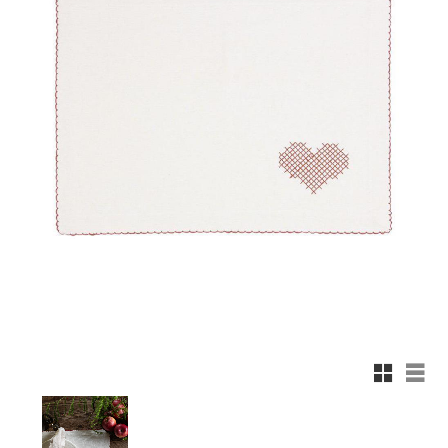
Rutnäts
List