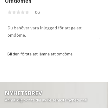
Omdömen
Du
Bli den första att lämna ett omdöme.
NYHETSBREV
Anmäl dig och ta del av de senaste nyheterna!