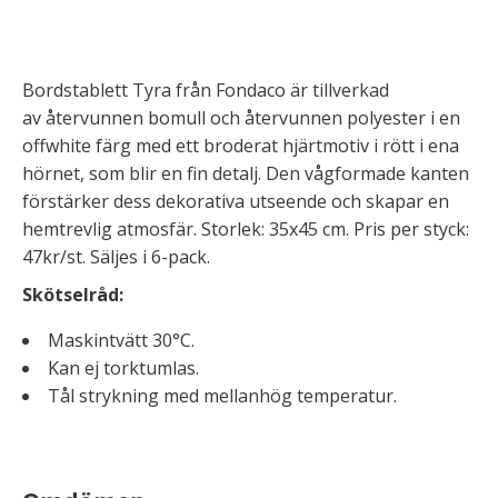
Bordstablett Tyra från Fondaco är tillverkad
av återvunnen bomull och återvunnen polyester i en
offwhite färg med ett broderat hjärtmotiv i rött i ena
hörnet, som blir en fin detalj. Den vågformade kanten
förstärker dess dekorativa utseende och skapar en
hemtrevlig atmosfär. Storlek: 35x45 cm. Pris per styck:
47kr/st. Säljes i 6-pack.
Skötselråd:
Maskintvätt 30°C.
Kan ej torktumlas.
Tål strykning med mellanhög temperatur.