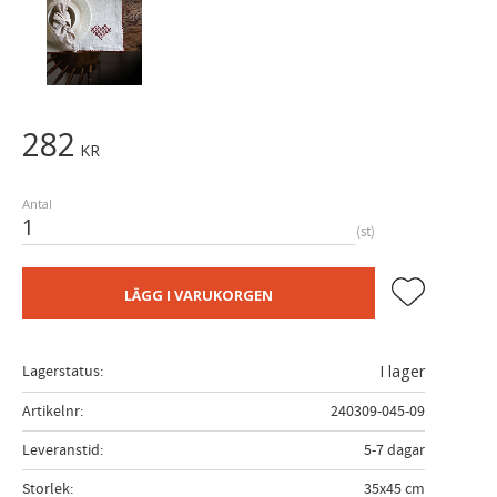
282
KR
Antal
st
Lägg till i fa
LÄGG I VARUKORGEN
Lagerstatus
I lager
Artikelnr
240309-045-09
Leveranstid
5-7 dagar
Storlek
35x45 cm