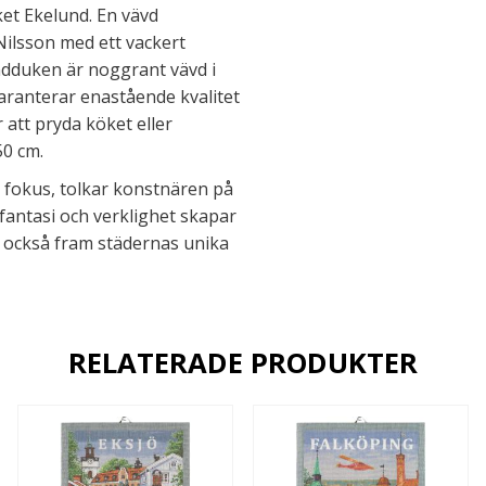
t Ekelund. En vävd
Nilsson med ett vackert
ndduken är noggrant vävd i
garanterar enastående kvalitet
 att pryda köket eller
50 cm.
 i fokus, tolkar konstnären på
 fantasi och verklighet skapar
 också fram städernas unika
RELATERADE PRODUKTER