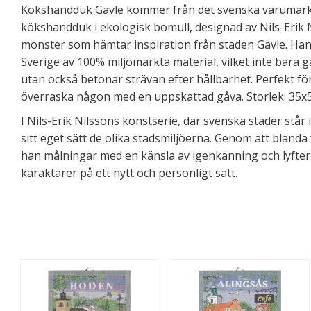
Kökshandduk Gävle kommer från det svenska varumärke
kökshandduk i ekologisk bomull, designad av Nils-Erik 
mönster som hämtar inspiration från staden Gävle. Ha
Sverige av 100% miljömärkta material, vilket inte bara 
utan också betonar strävan efter hållbarhet. Perfekt för
överraska någon med en uppskattad gåva. Storlek: 35x
I Nils-Erik Nilssons konstserie, där svenska städer står
sitt eget sätt de olika stadsmiljöerna. Genom att blanda
han målningar med en känsla av igenkänning och lyfter
karaktärer på ett nytt och personligt sätt.