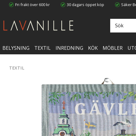
Fri frakt över 600 kr
30 dagars öppet köp
Säker Be
BELYSNING
TEXTIL
INREDNING
KÖK
MÖBLER
UT
TEXTIL