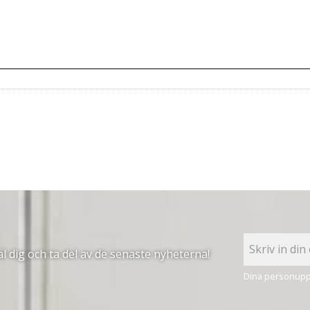
 dig och ta del av de senaste nyheterna!
Dina personuppg