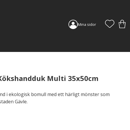
FAVORI
KUN
Mina sidor
 Kökshandduk Multi 35x50cm
d i ekologisk bomull med ett härligt mönster som
staden Gävle.