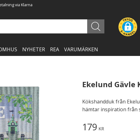
talning via Klarna
OMHUS
NYHETER
REA
VARUMÄRKEN
Ekelund Gävle
Kökshandduk från Ekelun
hämtar inspiration från 
179
KR