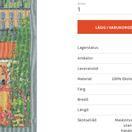
Antal
LÄGG I VARUKORG
Lagerstatus
Artikelnr
Leveranstid
Material
100% Ekolo
Färg
Bredd
Längd
Skötselråd
Maskintvä
utan
hängto