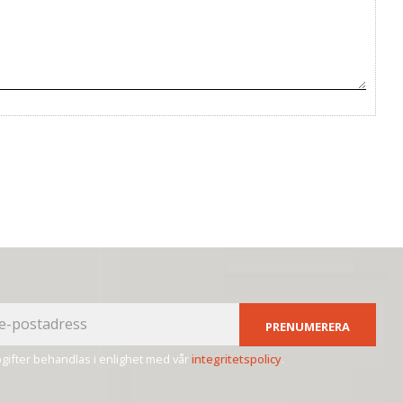
PRENUMERERA
ifter behandlas i enlighet med vår
integritetspolicy
.