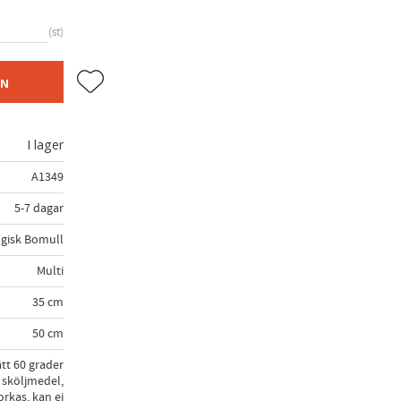
st
Lägg till i favoriter
EN
I lager
A1349
5-7 dagar
gisk Bomull
Multi
35 cm
50 cm
tt 60 grader
 sköljmedel,
rkas, kan ej