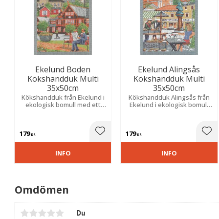
Ekelund Boden
Ekelund Alingsås
Kökshandduk Multi
Kökshandduk Multi
35x50cm
35x50cm
Kökshandduk från Ekelund i
Kökshandduk Alingsås från
ekologisk bomull med ett
Ekelund i ekologisk bomull
härligt mönster som hämtar
med ett vackert mönster
inspiration från staden
som hämtar inspiration från
Boden.
den idylliska staden
179
179
Alingsås.​
Lägg till i favoriter
Lägg
KR
KR
INFO
INFO
Omdömen
Du