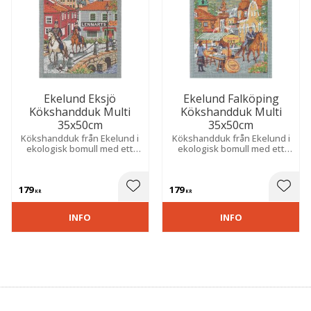
Ekelund Eksjö
Ekelund Falköping
Kökshandduk Multi
Kökshandduk Multi
35x50cm
35x50cm
Kökshandduk från Ekelund i
Kökshandduk från Ekelund i
ekologisk bomull med ett
ekologisk bomull med ett
härligt mönster som hämtar
härligt mönster som hämtar
inspiration från staden
inspiration från staden
Eksjö.
Falköping.
179
179
 till i favoriter
Lägg till i favoriter
Lägg t
KR
KR
INFO
INFO