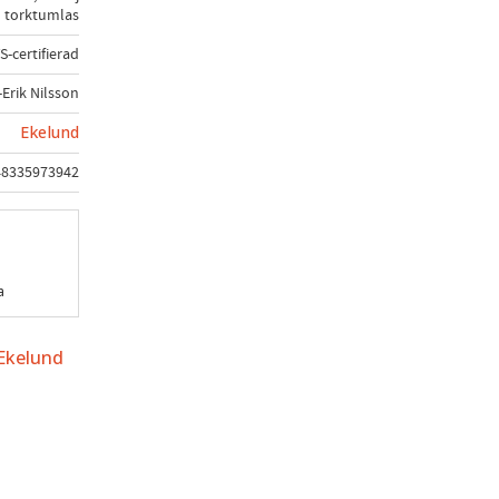
torktumlas
-certifierad
-Erik Nilsson
Ekelund
48335973942
a
 Ekelund