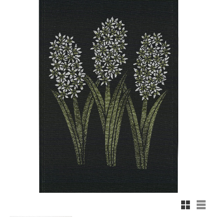
Rutnäts
List