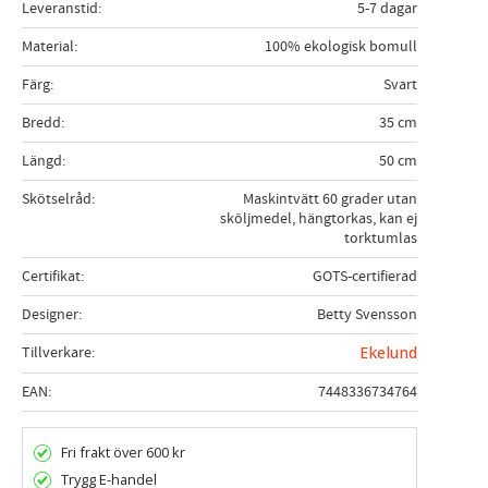
Leveranstid
5-7 dagar
Material
100% ekologisk bomull
Färg
Svart
Bredd
35 cm
Längd
50 cm
Skötselråd
Maskintvätt 60 grader utan
sköljmedel, hängtorkas, kan ej
torktumlas
Certifikat
GOTS-certifierad
Designer
Betty Svensson
Tillverkare
Ekelund
EAN
7448336734764
Fri frakt över 600 kr
Trygg E-handel