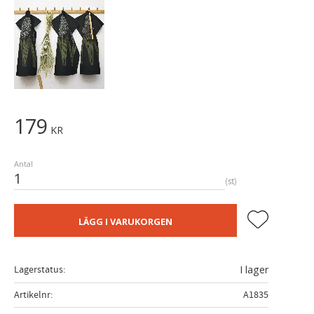
179
KR
Antal
st
Lägg till i fa
LÄGG I VARUKORGEN
Lagerstatus
I lager
Artikelnr
A1835