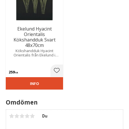
Ekelund Hyacint
Orientalis
Kökshandduk Svart
48x70cm
Kökshandduk Hyacint
Orientalis från Ekelund i
ekologisk bomull med ett
vackert motiv av vita
hyacinter mot en svart
259
botten.
Lägg till i favoriter
KR
INFO
Omdömen
Du