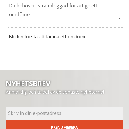
Bli den första att lämna ett omdöme.
NYHETSBREV
Anmäl dig och ta del av de senaste nyheterna!
PRENUMERERA