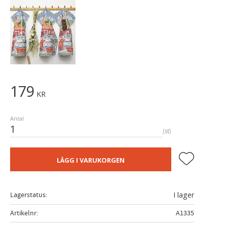
179
KR
Antal
st
Lägg till i fa
LÄGG I VARUKORGEN
Lagerstatus
I lager
Artikelnr
A1335