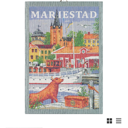
Rutnäts
List