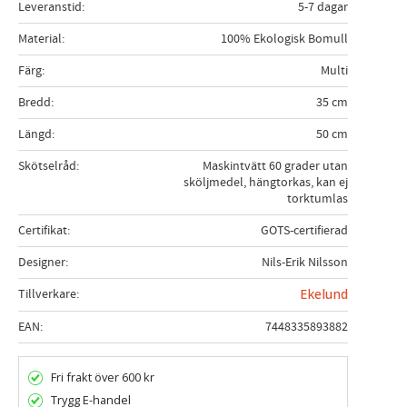
Leveranstid
5-7 dagar
Material
100% Ekologisk Bomull
Färg
Multi
Bredd
35 cm
Längd
50 cm
Skötselråd
Maskintvätt 60 grader utan
sköljmedel, hängtorkas, kan ej
torktumlas
Certifikat
GOTS-certifierad
Designer
Nils-Erik Nilsson
Tillverkare
Ekelund
EAN
7448335893882
Fri frakt över 600 kr
Trygg E-handel