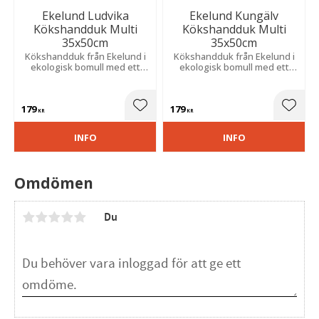
Ekelund Ludvika
Ekelund Kungälv
Kökshandduk Multi
Kökshandduk Multi
35x50cm
35x50cm
Kökshandduk från Ekelund i
Kökshandduk från Ekelund i
ekologisk bomull med ett
ekologisk bomull med ett
härligt mönster som hämtar
härligt mönster som hämtar
inspiration från staden
inspiration från staden
Ludvika.
Kungälv.
179
179
Lägg till i favoriter
Lägg t
KR
KR
INFO
INFO
Omdömen
Du