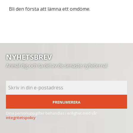
Bli den första att lämna ett omdöme.
NYHETSBREV
Anmäl dig och ta del av de senaste nyheterna!
PRENUMERERA
Dina personuppgifter behandlas i enlighet med vår
integritetspolicy
.