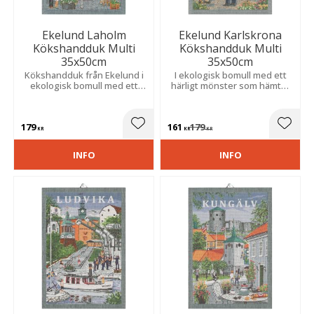
Ekelund Laholm
Ekelund Karlskrona
Kökshandduk Multi
Kökshandduk Multi
35x50cm
35x50cm
Kökshandduk från Ekelund i
I ekologisk bomull med ett
ekologisk bomull med ett
härligt mönster som hämtar
härligt mönster som hämtar
inspiration från staden
inspiration från staden
Karlskrona.
Laholm.
179
161
179
Lägg till i favoriter
Lägg t
KR
KR
KR
INFO
INFO