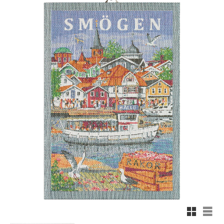
Rutnäts
List