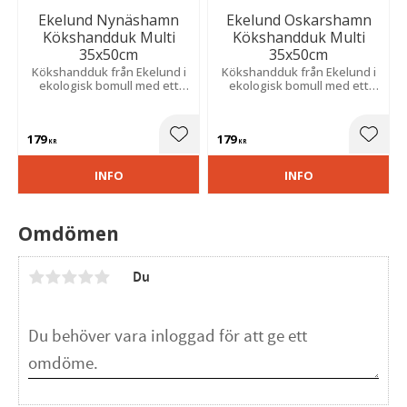
Ekelund Nynäshamn
Ekelund Oskarshamn
Kökshandduk Multi
Kökshandduk Multi
35x50cm
35x50cm
Kökshandduk från Ekelund i
Kökshandduk från Ekelund i
ekologisk bomull med ett
ekologisk bomull med ett
härligt mönster som hämtar
härligt mönster som hämtar
inspiration från staden
inspiration från staden
Nynäshamn.
Oskarshamn.
179
179
Lägg till i favoriter
Lägg t
KR
KR
INFO
INFO
Omdömen
Du