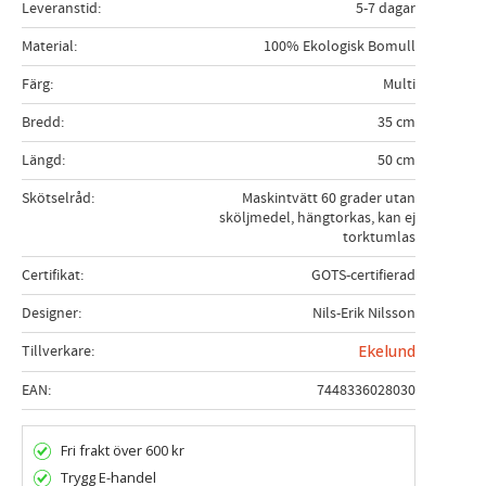
Leveranstid
5-7 dagar
Material
100% Ekologisk Bomull
Färg
Multi
Bredd
35 cm
Längd
50 cm
Skötselråd
Maskintvätt 60 grader utan
sköljmedel, hängtorkas, kan ej
torktumlas
Certifikat
GOTS-certifierad
Designer
Nils-Erik Nilsson
Tillverkare
Ekelund
EAN
7448336028030
Fri frakt över 600 kr
Trygg E-handel