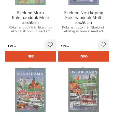
Ekelund Mora
Ekelund Norrköping
Kökshandduk Multi
Kökshandduk Multi
35x50cm
35x50cm
Kökshandduk från Ekelund i
Kökshandduk från Ekelund i
ekologisk bomull med ett
ekologisk bomull med ett
härligt mönster som hämtar
härligt mönster som hämtar
inspiration från staden Mora.
inspiration från staden
Norrköping.
179
179
Lägg till i favoriter
Lägg t
KR
KR
INFO
INFO