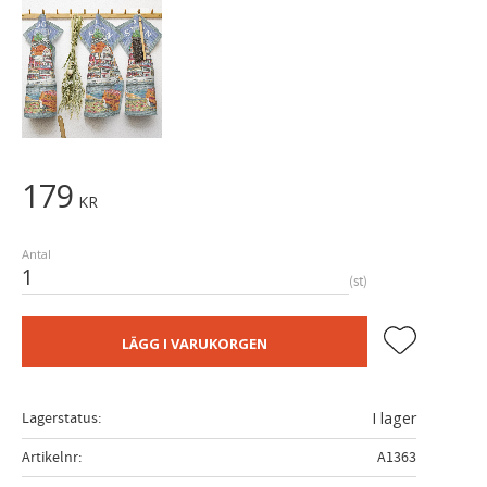
179
KR
Antal
st
Lägg till i fa
LÄGG I VARUKORGEN
Lagerstatus
I lager
Artikelnr
A1363