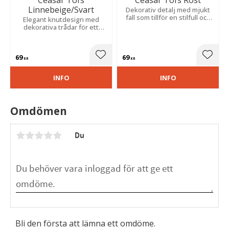
Linnebeige/Svart
Dekorativ detalj med mjukt
fall som tillför en stilfull och
Elegant knutdesign med
elegant känsla.
dekorativa trådar för ett
mjukt och ombonat uttryck.
69
69
Lägg till i favoriter
Lägg t
KR
KR
INFO
INFO
Omdömen
Du
Bli den första att lämna ett omdöme.