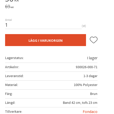
KR
Ordinarie pris:
69
KR
Antal
st
Lägg till i fa
LÄGG I VARUKORGEN
Lagerstatus
I lager
Artikelnr
930026-000-71
Leveranstid
1-3 dagar
Material
100% Polyester
Färg
Brun
Längd
Band 42 cm, tofs 23 cm
Tillverkare
Fondaco