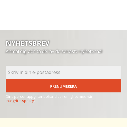
NYHETSBREV
Anmäl dig och ta del av de senaste nyheterna!
PRENUMERERA
Dina personuppgifter behandlas i enlighet med vår
integritetspolicy
.