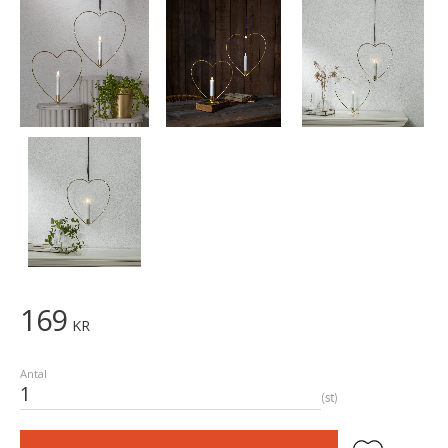
169
KR
Antal
st