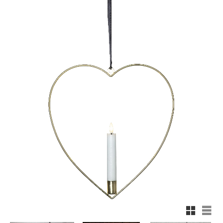
Rutnäts
List