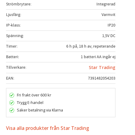
Strömbrytare
Integrerad
Ljusfärg
Varmvit
IP-klass
IP20
Spänning
1,5V DC
Timer
6 h på, 18 h av, repeterande
Batteri
1 batteri AA ingår ej
Tillverkare
Star Trading
EAN
7391482054203
Fri frakt över 600 kr
Trygg E-handel
Säker betalning via Klarna
Visa alla produkter från Star Trading