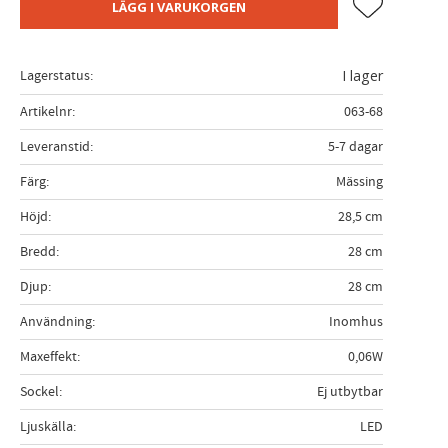
Lägg till i fa
LÄGG I VARUKORGEN
Lagerstatus
I lager
Artikelnr
063-68
Leveranstid
5-7 dagar
Färg
Mässing
Höjd
28,5 cm
Bredd
28 cm
Djup
28 cm
Användning
Inomhus
Maxeffekt
0,06W
Sockel
Ej utbytbar
Ljuskälla
LED