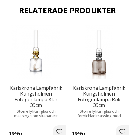
RELATERADE PRODUKTER
Karlskrona Lampfabrik
Karlskrona Lampfabrik
Kungsholmen
Kungsholmen
Fotogenlampa Klar
Fotogenlampa Rök
39cm
39cm
Större lykta i glas och
Större lykta i glas och
mässing som skapar ett
förnicklad mässing med
mjukt, stämningsfullt sken
tidlös design och klassiska
och en harmonisk känsla.
detaljer som sprider ett
mjukt, stämningsfullt ljus i
1 849
1 849
rummet.
KR
KR