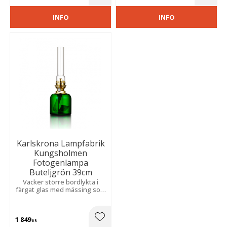
Lägg till i favoriter
Lägg t
INFO
INFO
Karlskrona Lampfabrik
Kungsholmen
Fotogenlampa
Buteljgrön 39cm
Vacker större bordlykta i
färgat glas med mässing som
ger ett mjukt ljus och en
harmonisk, klassisk känsla.
1 849
Lägg till i favoriter
KR