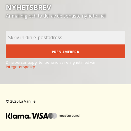
NYHETSBREV
Anmäl dig och ta del av de senaste nyheterna!
PRENUMERERA
Dina personuppgifter behandlas i enlighet med vår
integritetspolicy
.
© 2026 La Vanille