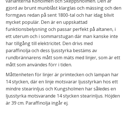
varianterna Koholmen och Skeppsholmen. Den är
gjord av brunt munblåst klarglas och mässing och den
formgavs redan på sent 1800-tal och har idag blivit
mycket populär. Den är en uppskattad
funktionsbelysning och passar perfekt på altanen, i
ett uterum och i sommarstugan där man kanske inte
har tillgång till elektricitet. Den drivs med
paraffinolja och dess ljusstyrka bestäms av
rundbrännarens mått som mäts med linjer, som är ett
mått som användes förr i tiden.
Måttenheten för linjer är primtecken och lampan har
14 stycken, där en linje motsvarar ljusstyrkan hos ett
mindre stearinljus och Kungsholmen har således en
ljusstyrka motsvarande 14 stycken stearinljus. Höjden
är 39 cm. Paraffinolja ingår ej.