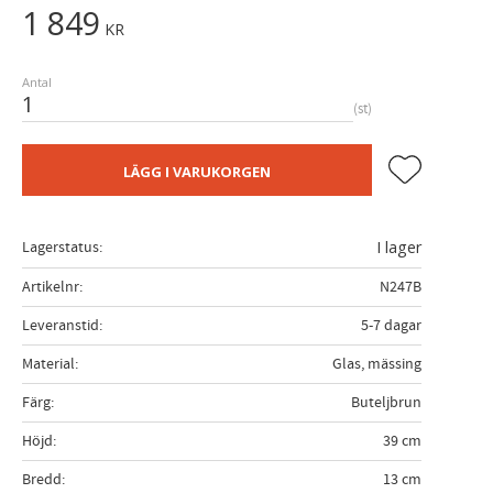
1 849
KR
Antal
st
Lägg till i fa
LÄGG I VARUKORGEN
Lagerstatus
I lager
Artikelnr
N247B
Leveranstid
5-7 dagar
Material
Glas, mässing
Färg
Buteljbrun
Höjd
39 cm
Bredd
13 cm