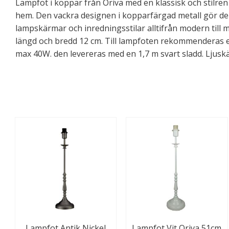
Lampfot i koppar från Oriva med en klassisk och stilren
hem. Den vackra designen i kopparfärgad metall gör den
lampskärmar och inredningsstilar alltifrån modern till me
längd och bredd 12 cm. Till lampfoten rekommenderas en
max 40W. den levereras med en 1,7 m svart sladd. Ljuskäl
Lampfot Antik Nickel
Lampfot Vit Oriva 51cm