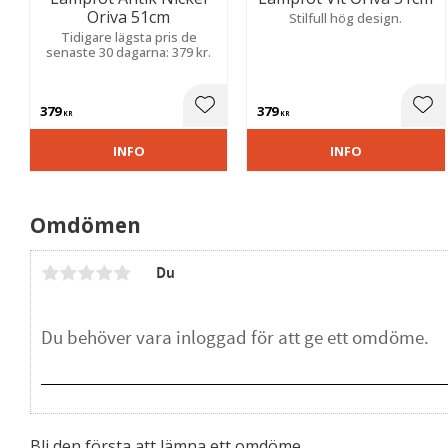
Oriva 51cm
Stilfull hög design.
Tidigare lägsta pris de
senaste 30 dagarna: 379 kr.
379
379
Lägg till i favoriter
Lägg
KR
KR
INFO
INFO
Omdömen
Du
Bli den första att lämna ett omdöme.