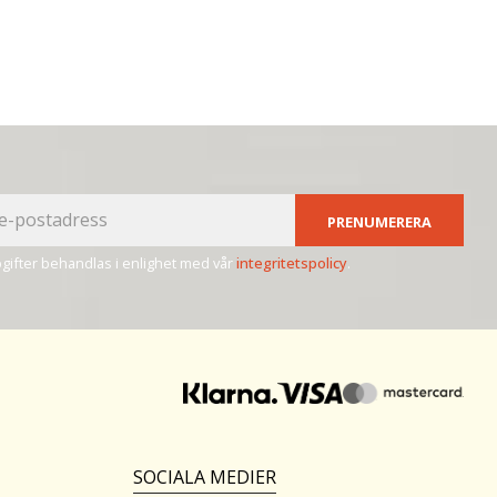
PRENUMERERA
ifter behandlas i enlighet med vår
integritetspolicy
.
SOCIALA MEDIER