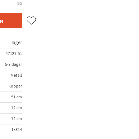
st
Lägg till i favoriter
EN
I lager
47127-51
5-7 dagar
Metall
Koppar
51 cm
12 cm
12 cm
1xE14