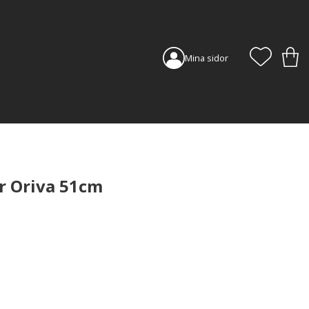
FAVORI
KUN
Mina sidor
r Oriva 51cm