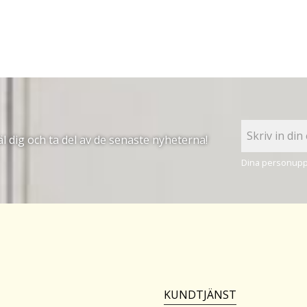
 dig och ta del av de senaste nyheterna!
Dina personuppg
KUNDTJÄNST