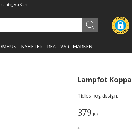
talning via Klarna
OMHUS
NYHETER
REA
VARUMÄRKEN
Lampfot Koppa
Tidlös hög design.
379
KR
Antal