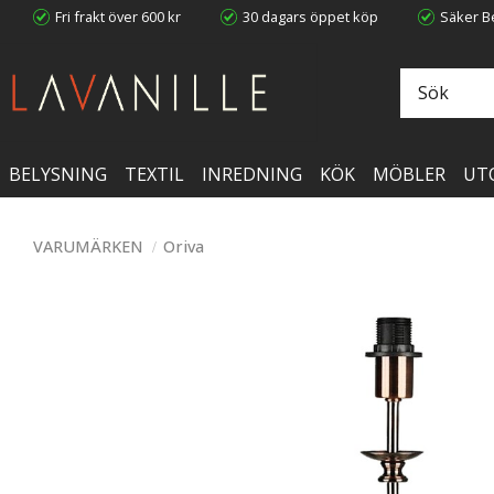
Fri frakt över 600 kr
30 dagars öppet köp
Säker Be
BELYSNING
TEXTIL
INREDNING
KÖK
MÖBLER
UT
VARUMÄRKEN
Oriva