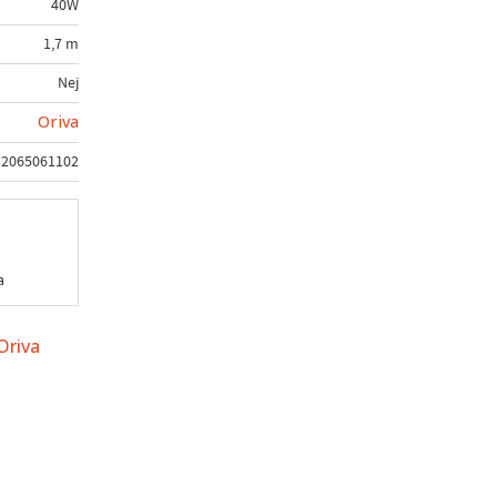
40W
1,7 m
Nej
Oriva
32065061102
a
Oriva