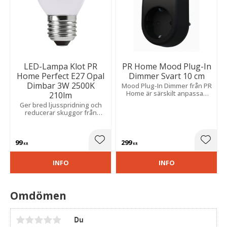
LED-Lampa Klot PR
PR Home Mood Plug-In
Home Perfect E27 Opal
Dimmer Svart 10 cm
Dimbar 3W 2500K
Mood Plug-In Dimmer från PR
Home är särskilt anpassad
210lm
för att dimra LED-lampor och
Ger bred ljusspridning och
LED-ljuskällor.
reducerar skuggor från
ställningen, vilket skapar ett
mjukare och jämnare ljus.
99
299
Lägg till i favoriter
Lägg t
KR
KR
INFO
INFO
Omdömen
Du