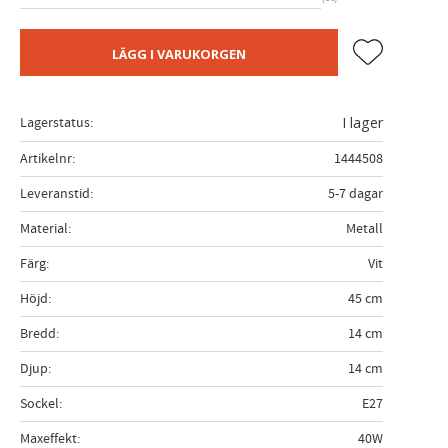
Lägg till i fa
LÄGG I VARUKORGEN
Lagerstatus
I lager
Artikelnr
1444508
Leveranstid
5-7 dagar
Material
Metall
Färg
Vit
Höjd
45 cm
Bredd
14 cm
Djup
14 cm
Sockel
E27
Maxeffekt
40W