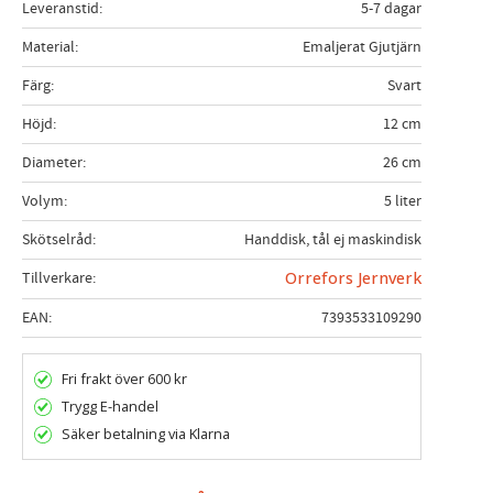
Leveranstid
5-7 dagar
Material
Emaljerat Gjutjärn
Färg
Svart
Höjd
12 cm
Diameter
26 cm
Volym
5 liter
Skötselråd
Handdisk, tål ej maskindisk
Tillverkare
Orrefors Jernverk
EAN
7393533109290
Fri frakt över 600 kr
Trygg E-handel
Säker betalning via Klarna