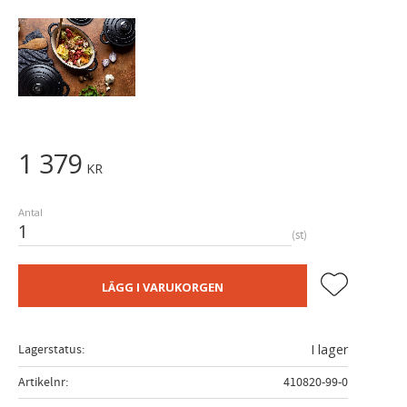
1 379
KR
Antal
st
Lägg till i fa
LÄGG I VARUKORGEN
Lagerstatus
I lager
Artikelnr
410820-99-0