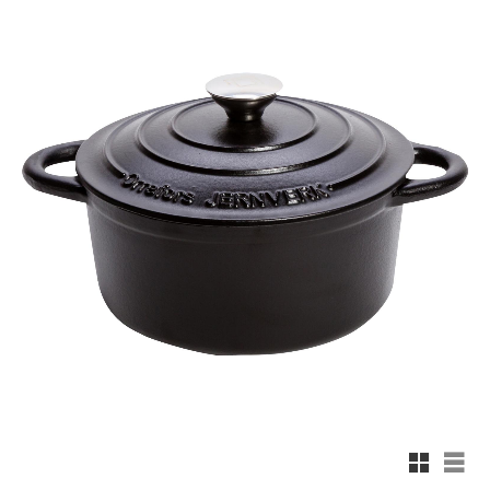
Rutnäts
List