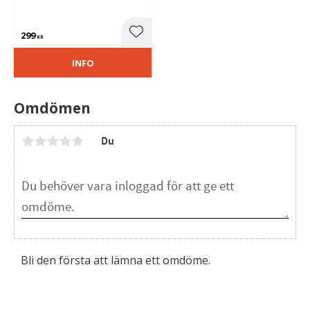
för att dimra LED-lampor och
LED-ljuskällor.
299
Lägg till i favoriter
KR
INFO
Omdömen
Du
Bli den första att lämna ett omdöme.