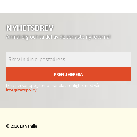
NYHETSBREV
Anmäl dig och ta del av de senaste nyheterna!
PRENUMERERA
Dina personuppgifter behandlas i enlighet med vår
integritetspolicy
.
© 2026 La Vanille