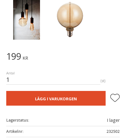
199
KR
Antal
st
Lägg till i fa
LÄGG I VARUKORGEN
Lagerstatus
I lager
Artikelnr
232502