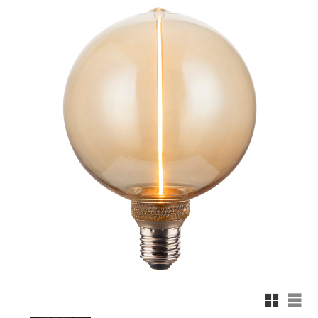
Rutnäts
List