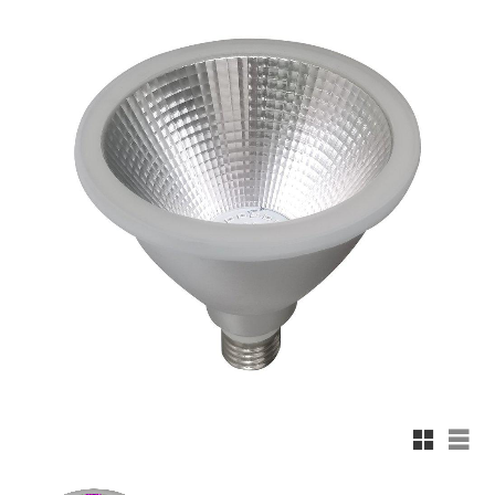
Rutnäts
List