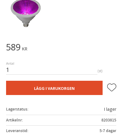
589
KR
Antal
st
Lägg till i fa
LÄGG I VARUKORGEN
Lagerstatus
I lager
Artikelnr
8203815
Leveranstid
5-7 dagar