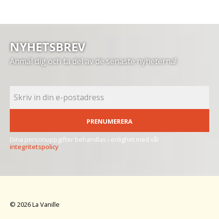
NYHETSBREV
Anmäl dig och ta del av de senaste nyheterna!
PRENUMERERA
Dina personuppgifter behandlas i enlighet med vår
integritetspolicy
.
© 2026 La Vanille