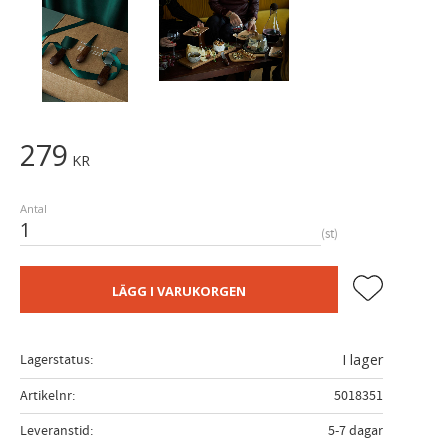
279
KR
Antal
st
Lägg till i fa
LÄGG I VARUKORGEN
Lagerstatus
I lager
Artikelnr
5018351
Leveranstid
5-7 dagar