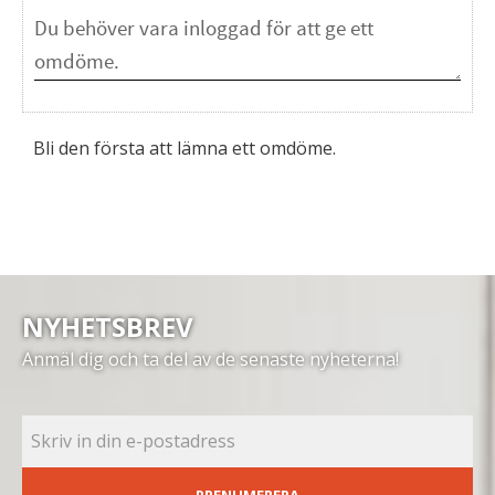
Bli den första att lämna ett omdöme.
NYHETSBREV
Anmäl dig och ta del av de senaste nyheterna!