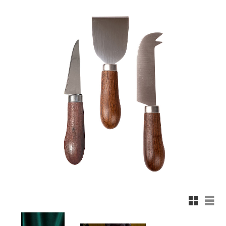
Rutnäts
List