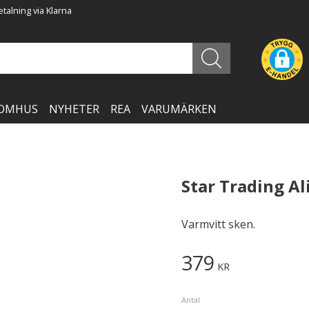
talning via Klarna
OMHUS
NYHETER
REA
VARUMÄRKEN
Star Trading Al
Varmvitt sken.
379
KR
Antal