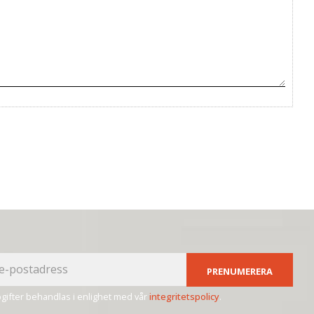
PRENUMERERA
ifter behandlas i enlighet med vår
integritetspolicy
.