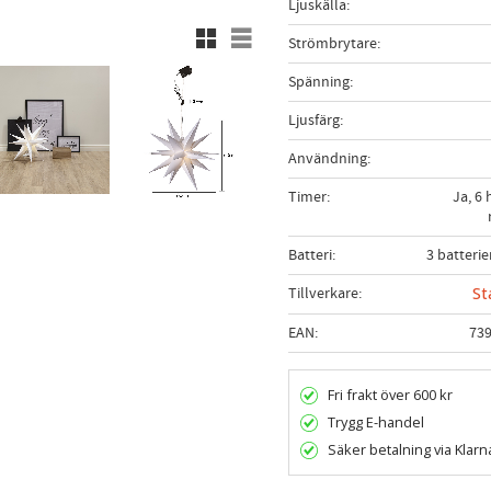
Ljuskälla
Rutnätsvy
Listvy
Strömbrytare
Spänning
Ljusfärg
Användning
Timer
Ja, 6 
Batteri
3 batterie
Tillverkare
St
EAN
73
Fri frakt över 600 kr
Trygg E-handel
Säker betalning via Klarn