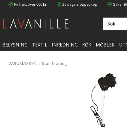
Fri frakt över 600 kr
30 dagars öppet köp
Säker Be
BELYSNING
TEXTIL
INREDNING
KÖK
MÖBLER
UT
VARUMÄRKEN
Star Trading