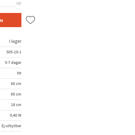
st
Lägg till i favoriter
EN
I lager
505-10-1
5-7 dagar
Vit
60 cm
60 cm
18 cm
0,40 W
Ej utbytbar