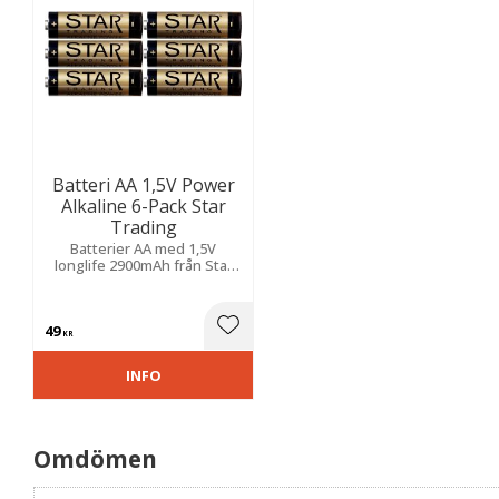
Batteri AA 1,5V Power
Alkaline 6-Pack Star
Trading
Batterier AA med 1,5V
longlife 2900mAh från Star
Trading.
49
Lägg till i favoriter
KR
INFO
Omdömen