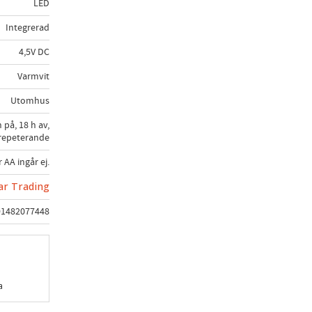
LED
Integrerad
4,5V DC
Varmvit
Utomhus
h på, 18 h av,
repeterande
r AA ingår ej.
ar Trading
91482077448
a