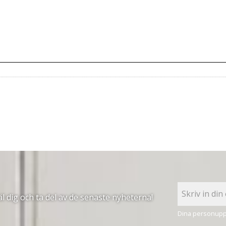
 dig och ta del av de senaste nyheterna!
Dina personuppg