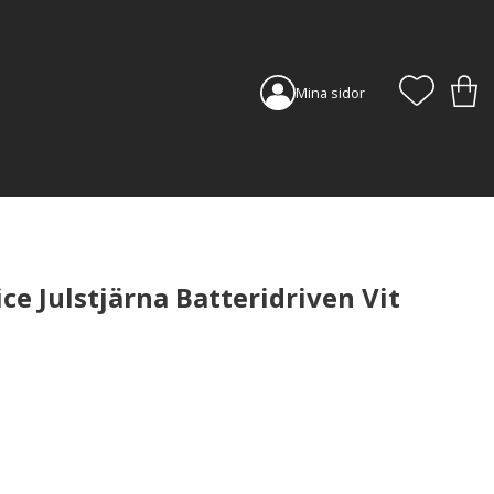
FAVORI
KUN
Mina sidor
ice Julstjärna Batteridriven Vit