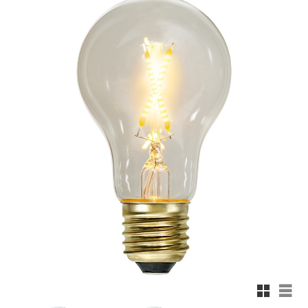
Rutnäts
List