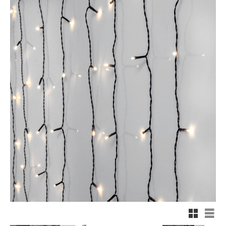
Rutnäts
List