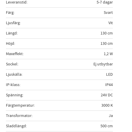
Leveranstid
5-7 dagar
Färg
Svart
Ljusfärg
Vit
Längd
130 cm
Höjd
130 cm
Maxeffekt
1,2 W
Sockel
Ej utbytbar
Ljuskälla
LED
IP-klass
IP44
Spänning
24V DC
Färgtemperatur
3000 K
Transformator
Ja
Sladdlängd
500 cm