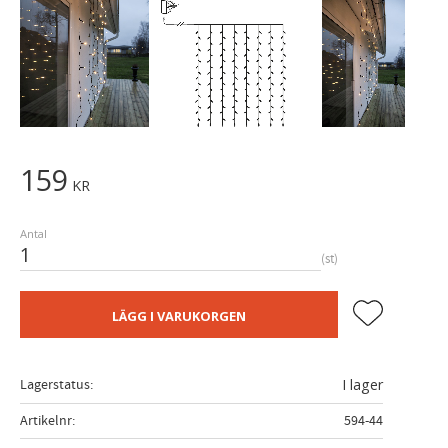
159
KR
Antal
st
Lägg till i fa
LÄGG I VARUKORGEN
Lagerstatus
I lager
Artikelnr
594-44