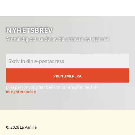
NYHETSBREV
Anmäl dig och ta del av de senaste nyheterna!
PRENUMERERA
Dina personuppgifter behandlas i enlighet med vår
integritetspolicy
.
© 2026 La Vanille