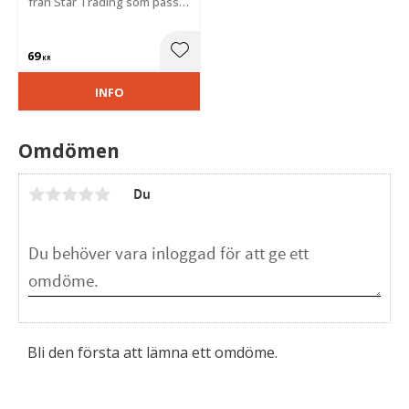
från Star Trading som passar
till Trassel
utomhusdekoration.
69
Lägg till i favoriter
KR
INFO
Omdömen
Du
Bli den första att lämna ett omdöme.