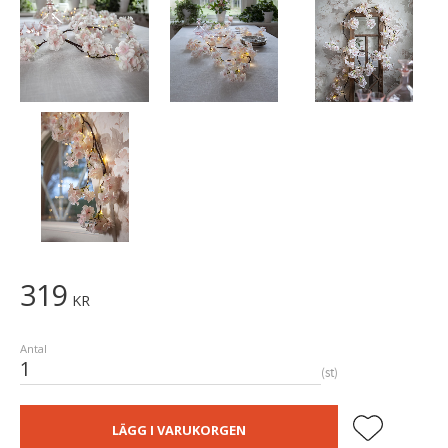
319
KR
Antal
st
Lägg till i fa
LÄGG I VARUKORGEN