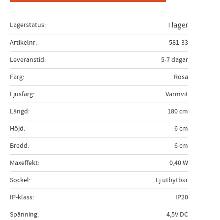
Lagerstatus
I lager
Artikelnr
581-33
Leveranstid
5-7 dagar
Färg
Rosa
Ljusfärg
Varmvit
Längd
180 cm
Höjd
6 cm
Bredd
6 cm
Maxeffekt
0,40 W
Sockel
Ej utbytbar
IP-klass
IP20
Spänning
4,5V DC