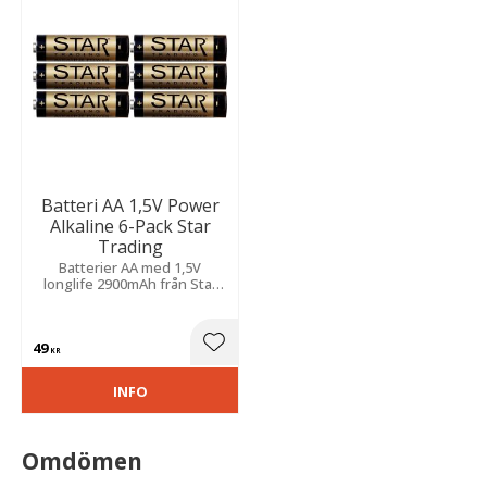
Batteri AA 1,5V Power
Alkaline 6-Pack Star
Trading
Batterier AA med 1,5V
longlife 2900mAh från Star
Trading.
49
Lägg till i favoriter
KR
INFO
Omdömen