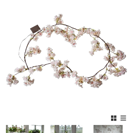
Rutnäts
List