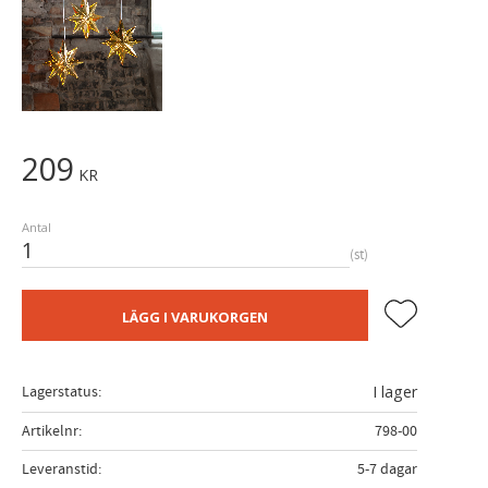
209
KR
Antal
st
Lägg till i fa
LÄGG I VARUKORGEN
Lagerstatus
I lager
Artikelnr
798-00
Leveranstid
5-7 dagar