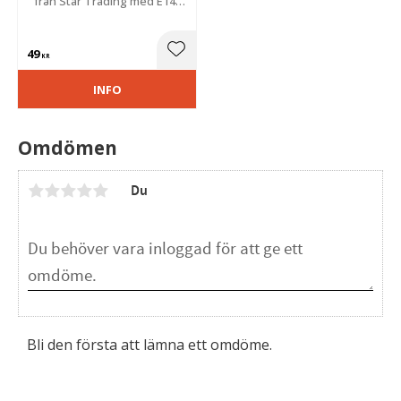
från Star Trading med E14-
sockel som sprider ett
varmvitt ljus som går att
dimra.
49
Lägg till i favoriter
KR
INFO
Omdömen
Du
Bli den första att lämna ett omdöme.