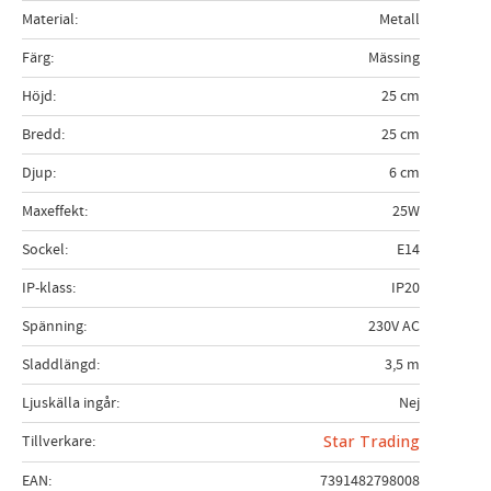
Material
Metall
Färg
Mässing
Höjd
25 cm
Bredd
25 cm
Djup
6 cm
Maxeffekt
25W
Sockel
E14
IP-klass
IP20
Spänning
230V AC
Sladdlängd
3,5 m
Ljuskälla ingår
Nej
Tillverkare
Star Trading
EAN
7391482798008