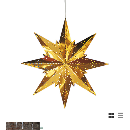
Rutnäts
List