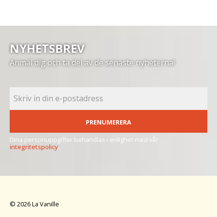
NYHETSBREV
Anmäl dig och ta del av de senaste nyheterna!
PRENUMERERA
Dina personuppgifter behandlas i enlighet med vår
integritetspolicy
.
© 2026 La Vanille