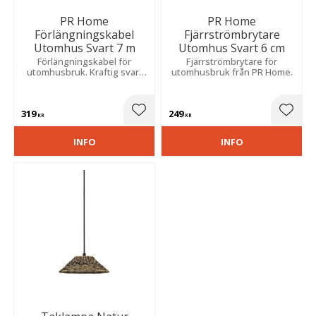
PR Home
PR Home
Förlängningskabel
Fjärrströmbrytare
Utomhus Svart 7 m
Utomhus Svart 6 cm
Förlängningskabel för
Fjärrströmbrytare för
utomhusbruk. Kraftig svart
utomhusbruk från PR Home.
kabel i gummi med lock för
uttag.
319
249
Lägg till i favoriter
Lägg t
KR
KR
INFO
INFO