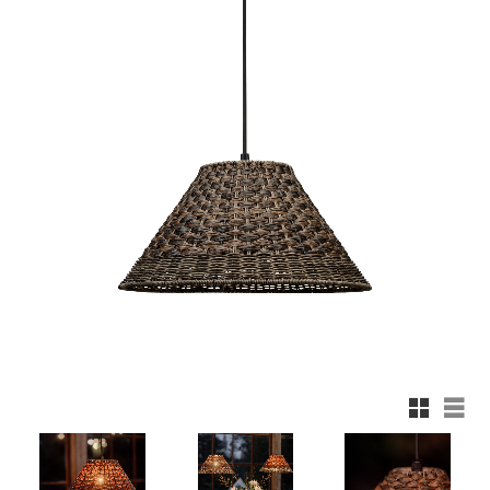
Rutnäts
List