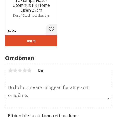
Taklampa Natur
Utomhus PR Home
Lisen 27cm
Korgflätad nätt design.
529
Lägg till i favoriter
KR
INFO
Omdömen
Du
Bli den första att lämna ett omdöme.