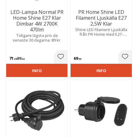
LED-Lampa Normal PR
PR Home Shine LED
Home Shine E27 Klar
Filament Ljuskälla E27
Dimbar 4W 2700K
2,5W Klar
470lm
Shine LED Filament Ljuskälla
från PR Home med E27-
Tidigare lägsta pris de
sockel och effekten 2,5 W.
senaste 30 dagarna: 89 kr.
Två filament syns snyggt
genom det klara glaset.
71
89
69
Lägg till i favoriter
Lägg t
KR
KR
KR
INFO
INFO