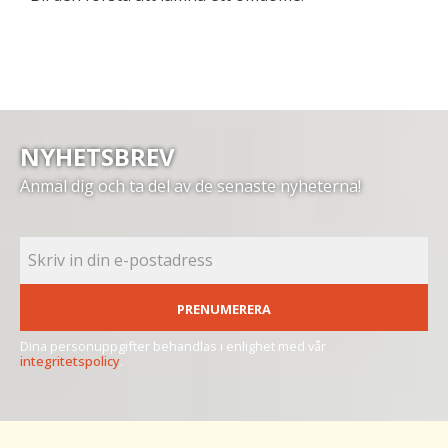
NYHETSBREV
Anmäl dig och ta del av de senaste nyheterna!
PRENUMERERA
Dina personuppgifter behandlas i enlighet med vår
integritetspolicy
.