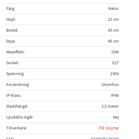
Färg
Natur
Höjd
22 cm
Bredd
45 cm
Djup
45 cm
Maxeffekt
15W
Sockel
E27
Spänning
230V
Användning
Utomhus
IP-klass
IP44
Sladdlängd
2,5 meter
Ljuskälla ingår
Nej
Tillverkare
PR Home