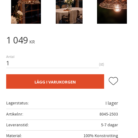
1 049
KR
Antal
st
Lägg till i fa
LÄGG I VARUKORGEN
Lagerstatus
I lager
Artikelnr
8045-2503
Leveranstid
5-7 dagar
Material
100% Konstrotting