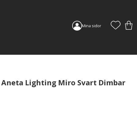
FAVORI
KUN
Mina sidor
 Aneta Lighting Miro Svart Dimbar