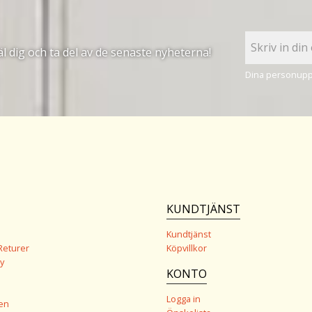
 dig och ta del av de senaste nyheterna!
Dina personuppg
KUNDTJÄNST
Kundtjänst
Returer
Köpvillkor
y
KONTO
Logga in
en