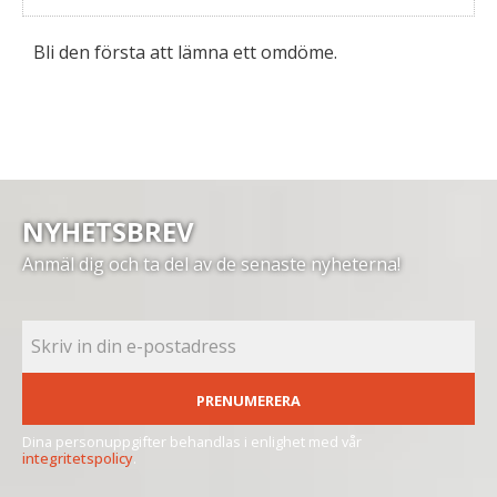
Bli den första att lämna ett omdöme.
NYHETSBREV
Anmäl dig och ta del av de senaste nyheterna!
PRENUMERERA
Dina personuppgifter behandlas i enlighet med vår
integritetspolicy
.