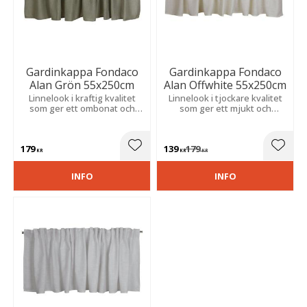
Gardinkappa Fondaco
Gardinkappa Fondaco
Alan Grön 55x250cm
Alan Offwhite 55x250cm
Linnelook i kraftig kvalitet
Linnelook i tjockare kvalitet
som ger ett ombonat och
som ger ett mjukt och
stilrent uttryck. Skapar en
ombonat uttryck. Skapar en
varm känsla med naturlig och
varm atmosfär med tidlös
tidlös elegans.
elegans.
179
139
179
Lägg till i favoriter
Lägg t
KR
KR
KR
INFO
INFO