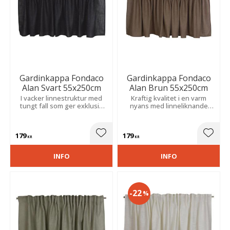
Gardinkappa Fondaco
Gardinkappa Fondaco
Alan Svart 55x250cm
Alan Brun 55x250cm
I vacker linnestruktur med
Kraftig kvalitet i en varm
tungt fall som ger exklusiv
nyans med linneliknande
känsla, mjuk ljusfiltrering och
struktur som ger ett stilrent
stilren inramning av fönster i
och ombonat uttryck. Passar i
alla rum.
både modern och klassisk
179
179
inredning.
Lägg till i favoriter
Lägg t
KR
KR
INFO
INFO
22
%