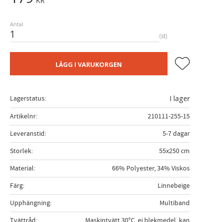
KR
Antal
st
Lägg till i fa
LÄGG I VARUKORGEN
Lagerstatus
I lager
Artikelnr
210111-255-15
Leveranstid
5-7 dagar
Storlek
55x250 cm
Material
66% Polyester, 34% Viskos
Färg
Linnebeige
Upphängning
Multiband
Tvättråd
Maskintvätt 30°C, ej blekmedel, kan