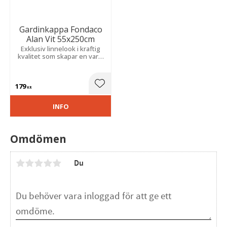
Gardinkappa Fondaco
Alan Vit 55x250cm
Exklusiv linnelook i kraftig
kvalitet som skapar en varm
och ombonad känsla. Ger ett
stilrent uttryck med tidlös
elegans.
179
Lägg till i favoriter
KR
INFO
Omdömen
Du