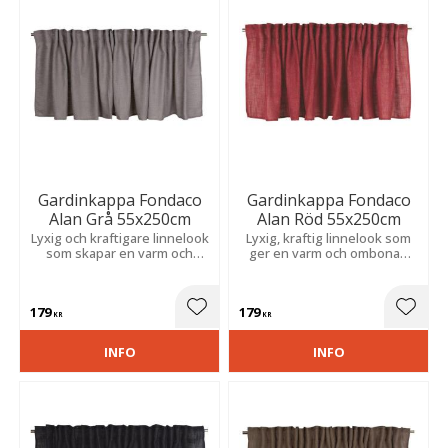
Gardinkappa Fondaco
Gardinkappa Fondaco
Alan Grå 55x250cm
Alan Röd 55x250cm
Lyxig och kraftigare linnelook
Lyxig, kraftig linnelook som
som skapar en varm och
ger en varm och ombonad
inbjudande atmosfär med
känsla. Skapar ett elegant
tidlös elegans och mjuk
och tidlöst uttryck med
ljusdämpning.
naturlig karaktär.
179
179
Lägg till i favoriter
Lägg t
KR
KR
INFO
INFO