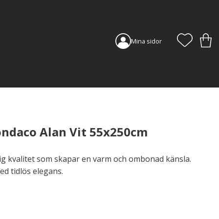
FAVORI
KUN
Mina sidor
ndaco Alan Vit 55x250cm
ftig kvalitet som skapar en varm och ombonad känsla.
med tidlös elegans.