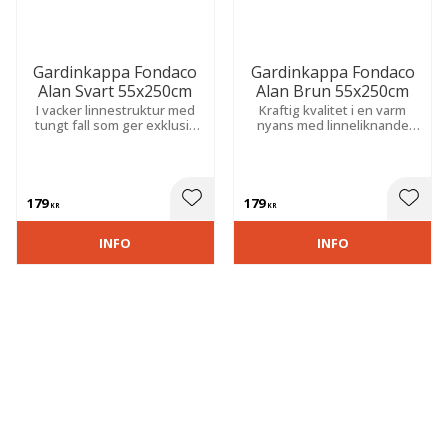
Gardinkappa Fondaco
Gardinkappa Fondaco
Alan Svart 55x250cm
Alan Brun 55x250cm
I vacker linnestruktur med
Kraftig kvalitet i en varm
tungt fall som ger exklusiv
nyans med linneliknande
känsla, mjuk ljusfiltrering
struktur som ger ett stilrent
och stilren inramning av
och ombonat uttryck. Passar
fönster i alla rum.
i både modern och klassisk
inredning.
179
179
 till i favoriter
Lägg till i favoriter
Lägg t
KR
KR
INFO
INFO