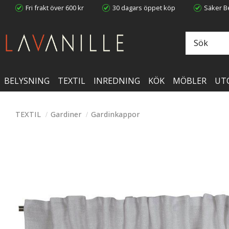
Fri frakt över 600 kr
30 dagars öppet köp
Säker Be
BELYSNING
TEXTIL
INREDNING
KÖK
MÖBLER
UT
TEXTIL
Gardiner
Gardinkappor