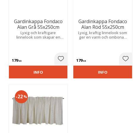
Gardinkappa Fondaco
Gardinkappa Fondaco
Alan Grå 55x250cm
Alan Röd 55x250cm
Lyxig och kraftigare
Lyxig, kraftig linnelook som
linnelook som skapar en
ger en varm och ombonad
varm och inbjudande
känsla. Skapar ett elegant
atmosfär med tidlös elegans
och tidlöst uttryck med
och mjuk ljusdämpning.
naturlig karaktär.
179
179
Lägg till i favoriter
Lägg
KR
KR
INFO
INFO
22
%