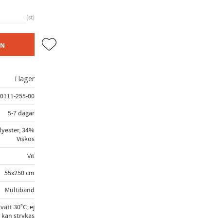
st
Lägg till i favoriter
EN
I lager
0111-255-00
5-7 dagar
yester, 34%
Viskos
Vit
55x250 cm
Multiband
vätt 30°C, ej
 kan strykas