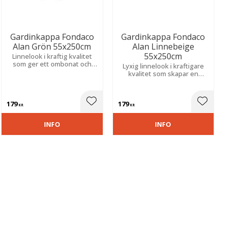
Gardinkappa Fondaco
Gardinkappa Fondaco
Alan Grön 55x250cm
Alan Linnebeige
55x250cm
Linnelook i kraftig kvalitet
som ger ett ombonat och
Lyxig linnelook i kraftigare
stilrent uttryck. Skapar en
kvalitet som skapar en
varm känsla med naturlig och
inbjudande känsla. Ger ett
tidlös elegans.
harmoniskt och elegant
uttryck med tidlös stil.
179
179
ill i favoriter
Lägg till i favoriter
Lägg til
KR
KR
INFO
INFO