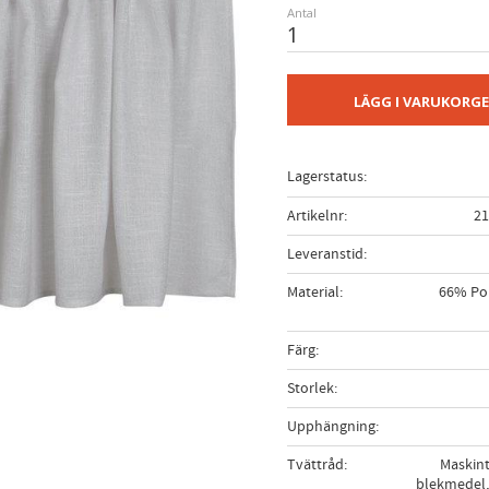
Antal
LÄGG I VARUKORG
Lagerstatus
Artikelnr
21
Leveranstid
Material
66% Pol
Färg
Storlek
Upphängning
Tvättråd
Maskint
blekmedel,