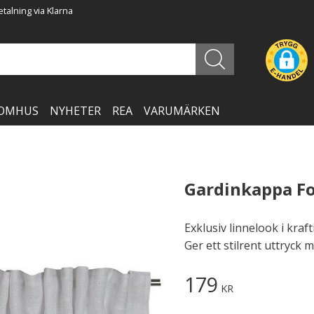
talning via Klarna
OMHUS
NYHETER
REA
VARUMÄRKEN
Gardinkappa Fo
Exklusiv linnelook i kra
Ger ett stilrent uttryck 
179
KR