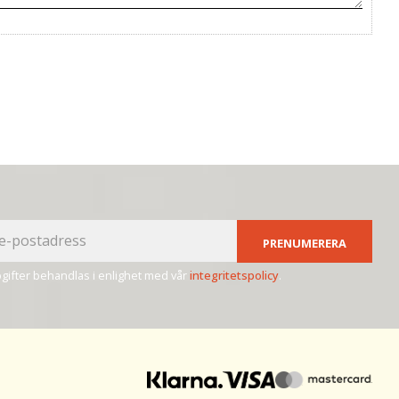
PRENUMERERA
ifter behandlas i enlighet med vår
integritetspolicy
.