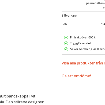
på medeltemp
e
Tillverkare
EAN
73
Fri frakt över 600 kr
Trygg E-handel
Säker betalning via Klarn
Visa alla produkter från
Ge ett omdöme!
multibandskappa i vit
a. Den stilrena designen