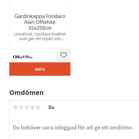
Gardinkappa Fondaco
Alan Offwhite
55x250cm
Linnelook i tjockare kvalitet
som ger ett mjukt och
ombonat uttryck. Skapar en
varm atmosfär med tidlös
elegans.
139
179
Lägg till i favoriter
KR
KR
INFO
Omdömen
Du