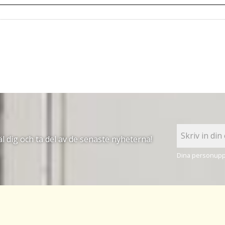
 dig och ta del av de senaste nyheterna!
Dina personuppg