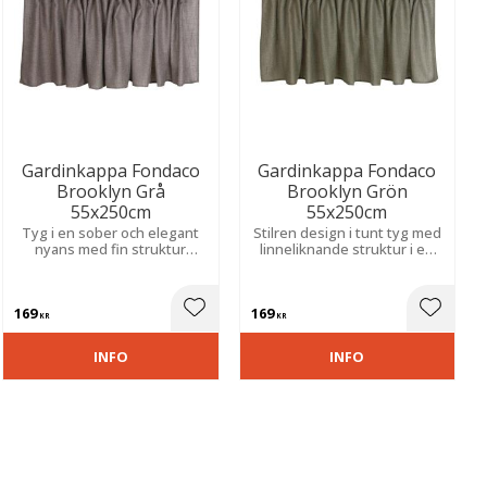
Gardinkappa Fondaco
Gardinkappa Fondaco
Brooklyn Grå
Brooklyn Grön
55x250cm
55x250cm
Tyg i en sober och elegant
Stilren design i tunt tyg med
nyans med fin struktur
linneliknande struktur i en
inspirerad av linne. Skapar
naturnära nyans. Skapar en
ett mjukt, naturligt uttryck
naturlig elegans och en
och en tidlös känsla i
tidlös känsla.
169
169
rummet.
ill i favoriter
Lägg till i favoriter
Lägg til
KR
KR
INFO
INFO