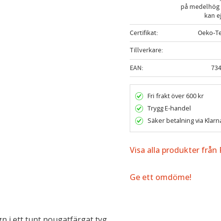
på medelhög 
kan e
Certifikat
Oeko-Te
Tillverkare
EAN
73
Fri frakt över 600 kr
Trygg E-handel
Säker betalning via Klarn
Visa alla produkter från
Ge ett omdöme!
n i ett tunt nougatfärgat tyg