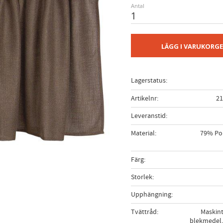
Antal
LÄGG I VARUKORG
Lagerstatus
Artikelnr
21
Leveranstid
Material
79% Pol
Färg
Storlek
Upphängning
Tvättråd
Maskint
blekmedel,