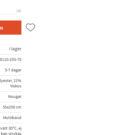
st
Lägg till i favoriter
EN
I lager
0110-255-70
5-7 dagar
yester, 21%
Viskos
Nougat
55x250 cm
Multiband
vätt 30°C, ej
 kan strykas