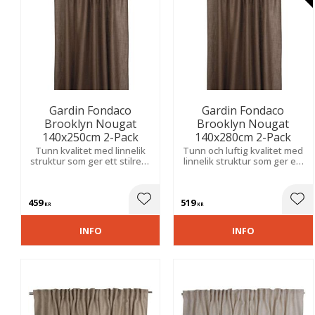
Gardin Fondaco
Gardin Fondaco
Brooklyn Nougat
Brooklyn Nougat
140x250cm 2-Pack
140x280cm 2-Pack
Tunn kvalitet med linnelik
Tunn och luftig kvalitet med
struktur som ger ett stilrent
linnelik struktur som ger ett
uttryck. Släpper in lagom
elegant uttryck. Filtrerar
med ljus och skapar en
ljuset och skapar en mjuk
behaglig känsla av
och harmonisk känsla i
459
519
avskildhet.
rummet.
Lägg till i favoriter
Lägg
KR
KR
INFO
INFO