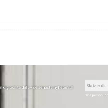
 dig och ta del av de senaste nyheterna!
Dina personuppg