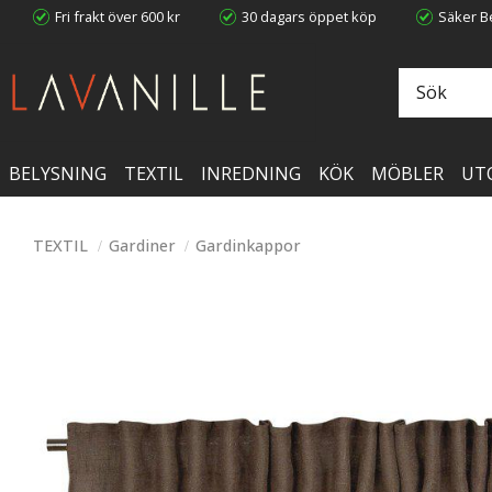
Fri frakt över 600 kr
30 dagars öppet köp
Säker Be
BELYSNING
TEXTIL
INREDNING
KÖK
MÖBLER
UT
TEXTIL
Gardiner
Gardinkappor