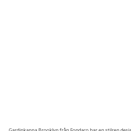
Gardinkappa Brooklyn från Fondaco har en stilren desig