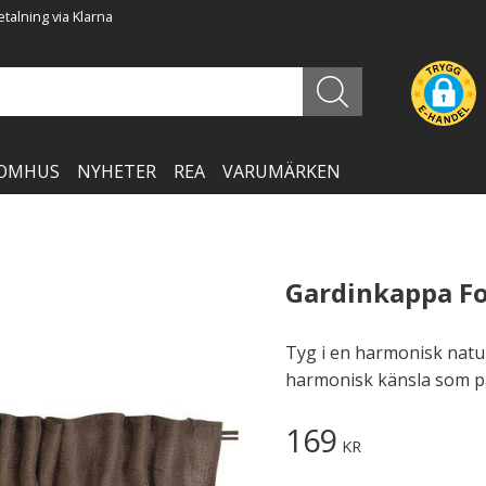
talning via Klarna
OMHUS
NYHETER
REA
VARUMÄRKEN
Gardinkappa F
Tyg i en harmonisk natu
harmonisk känsla som pa
169
KR