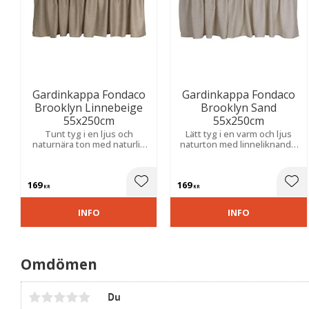
Gardinkappa Fondaco
Gardinkappa Fondaco
Brooklyn Linnebeige
Brooklyn Sand
55x250cm
55x250cm
Tunt tyg i en ljus och
Lätt tyg i en varm och ljus
naturnära ton med naturlig
naturton med linneliknande
struktur och linneliknande
struktur som ger ett mjukt
känsla. Skapar ett luftigt,
fall. Skapar en harmonisk och
mjukt uttryck med tidlös
tidlös känsla i rummet.
169
169
elegans.
Lägg till i favoriter
Lägg
KR
KR
INFO
INFO
Omdömen
Du