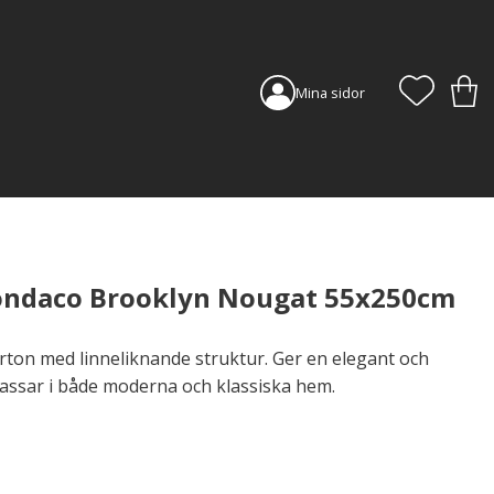
FAVORI
KUN
Mina sidor
ondaco Brooklyn Nougat 55x250cm
rton med linneliknande struktur. Ger en elegant och
ssar i både moderna och klassiska hem.