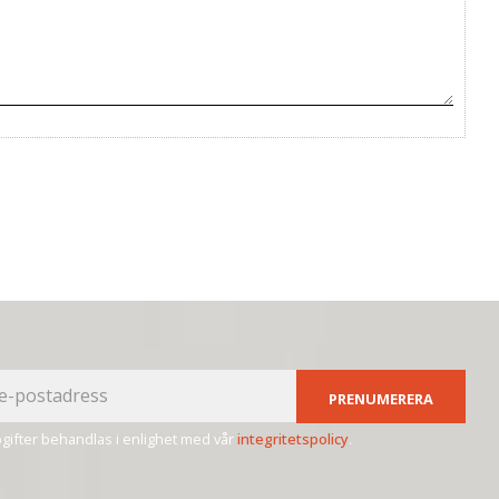
PRENUMERERA
ifter behandlas i enlighet med vår
integritetspolicy
.