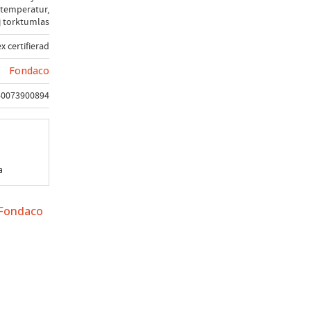
temperatur,
j torktumlas
x certifierad
Fondaco
40073900894
a
 Fondaco