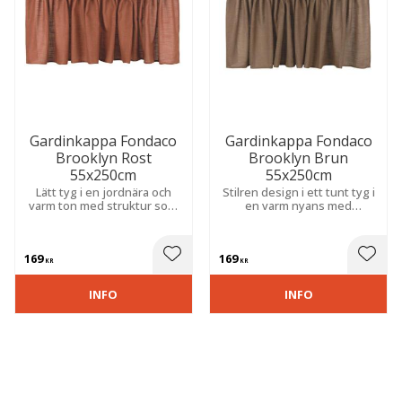
Gardinkappa Fondaco
Gardinkappa Fondaco
Brooklyn Rost
Brooklyn Brun
55x250cm
55x250cm
Lätt tyg i en jordnära och
Stilren design i ett tunt tyg i
varm ton med struktur som
en varm nyans med
påminner om linne. Skapar
linneliknande struktur som
en naturlig elegans och
ger en naturlig och
passar i både modern och
harmonisk känsla vid
169
169
tidlös inredning.
fönstret.
 till i favoriter
Lägg till i favoriter
Lägg t
KR
KR
INFO
INFO