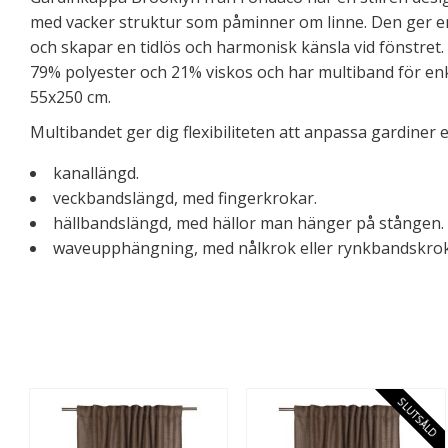
med vacker struktur som påminner om linne. Den ger en 
och skapar en tidlös och harmonisk känsla vid fönstret.
79% polyester och 21% viskos och har multiband för en
55x250 cm.
Multibandet ger dig flexibiliteten att anpassa gardiner 
kanallängd.
veckbandslängd, med fingerkrokar.
hällbandslängd, med hällor man hänger på stången.
waveupphängning, med nålkrok eller rynkbandskrok
SLUTSÅLD