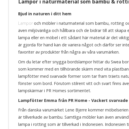
Lampor i naturmaterial som bambu & rottin
Bjud in naturen i ditt hem
Lampor
och möbler i naturmaterial som bambu, rotting och t
även miljövänliga och hållbara och de bidrar till att skap
lampa eller en möbel i ett sådant här material är det vikti
är gjorda för hand kan de variera något och därför ser inte
favoriter av produkter från några av våra varumärken.
Om du letar efter snygga bordslampor hittar du Swea bord
som kommer med en tillhörande skärm med vita plastban
lampfötter med svarvade former som tar fram träets naturli
fönster som bord. Förutom stilrent vitt och svart finns även
lampskärmar i PR Homes sortimentet.
Lampfötter Emma från PR Home - Vackert svarvade f
Från danska varumärket Lene Bjerre kommer möbelserien M
är tillverkade av bambu. Samtliga möbler kan även använ
lampa i rotting som är tillverkad i Indonesien. Indonesien 