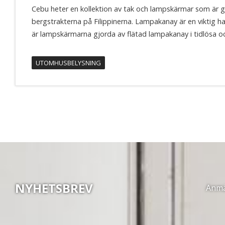
Cebu heter en kollektion av tak och lampskärmar som är g
bergstrakterna på Filippinerna. Lampakanay är en viktig h
är lampskärmarna gjorda av flätad lampakanay i tidlösa o
UTOMHUSBELYSNING
NYHETSBREV
Anmäl