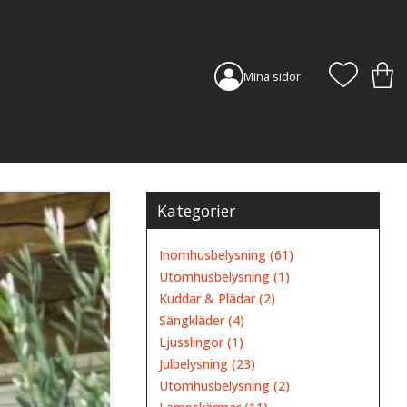
FAVORI
KUN
Mina sidor
Kategorier
Inomhusbelysning (61)
Utomhusbelysning (1)
Kuddar & Plädar (2)
Sängkläder (4)
Ljusslingor (1)
Julbelysning (23)
Utomhusbelysning (2)