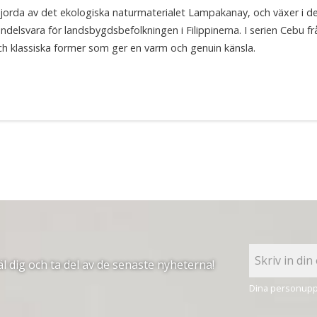
jorda av det ekologiska naturmaterialet Lampakanay, och växer i de
andelsvara för landsbygdsbefolkningen i Filippinerna. I serien Cebu 
ch klassiska former som ger en varm och genuin känsla.
 dig och ta del av de senaste nyheterna!
Dina personuppg