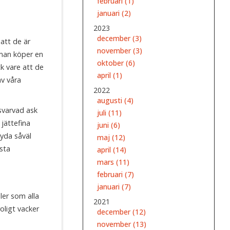
februari (1)
januari (2)
2023
december (3)
 att de är
november (3)
 man köper en
oktober (6)
ck vare att de
april (1)
av våra
2022
augusti (4)
svarvad ask
juli (11)
jättefina
juni (6)
ryda såväl
maj (12)
esta
april (14)
mars (11)
februari (7)
januari (7)
ler som alla
2021
oligt vacker
december (12)
november (13)