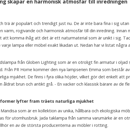
g skapar en harmonisk atmosfär till inredningen
rä är populärt och trendigt just nu. De är inte bara fina i sig utan
a en varm, rogivande och harmonisk atmosfär till din inredning. Innan
gt att komma ihåg att det är ett naturmaterial som är unikt i sig. Ta
 varje lampa eller möbel exakt likadan ut. Nedan har vi listat några 
slampa från Globen Lighting som är en otroligt fin armatur i oljad 
d. Från PR Home kommer den nya lampserien Emma som består av 
ga mjukhet. De finns i fyra olika höjder, vilket gör det enkelt att p
 åldrat brun och antikt grå. - En vacker och klassisk bärare av de fl
ormer lyfter fram träets naturliga mjukhet
andisa som är en kollektion av unika, hållbara och ekologiska möb
das för utomhusbruk. Jada taklampa från samma varumärke är en otr
tillhör en av de största producenterna av möbler i rotting.