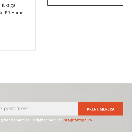
 fuktiga
från PR Home
PRENUMERERA
ifter behandlas i enlighet med vår
integritetspolicy
.