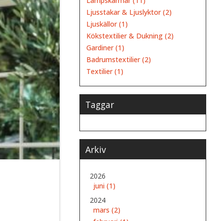
Lampskärmar (11)
Ljusstakar & Ljuslyktor (2)
Ljuskällor (1)
Kökstextilier & Dukning (2)
Gardiner (1)
Badrumstextilier (2)
Textilier (1)
Taggar
Arkiv
2026
juni (1)
2024
mars (2)