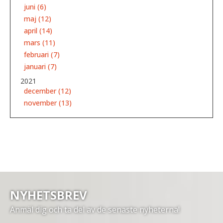
juni (6)
maj (12)
april (14)
mars (11)
februari (7)
januari (7)
2021
december (12)
november (13)
NYHETSBREV
Anmäl dig och ta del av de senaste nyheterna!