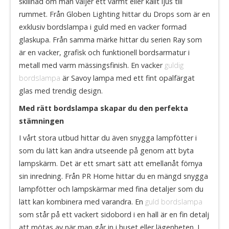
skillnad om man väljer ett varmt eller kallt ljus till
rummet. Från Globen Lighting hittar du Drops som är en
exklusiv bordslampa i guld med en vacker formad
glaskupa. Från samma märke hittar du serien Ray som
är en vacker, grafisk och funktionell bordsarmatur i
metall med varm mässingsfinish. En vacker
guldig
bordslampa
är Savoy lampa med ett fint opalfärgat
glas med trendig design.
Med rätt bordslampa skapar du den perfekta
stämningen
I vårt stora utbud hittar du även snygga lampfötter i
som du lätt kan ändra utseende på genom att byta
lampskärm. Det är ett smart sätt att emellanåt förnya
sin inredning. Från PR Home hittar du en mängd snygga
lampfötter och lampskärmar med fina detaljer som du
lätt kan kombinera med varandra. En
guld bordslampa
som står på ett vackert sidobord i en hall är en fin detalj
att mötas av när man går in i huset eller lägenheten. I