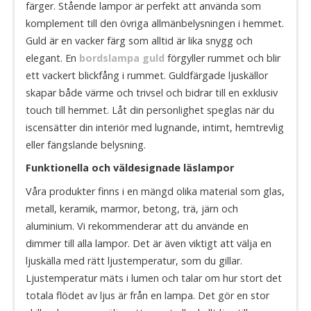
färger. Stående lampor är perfekt att använda som
komplement till den övriga allmänbelysningen i hemmet.
Guld är en vacker färg som alltid är lika snygg och
elegant. En
bordslampa guld
förgyller rummet och blir
ett vackert blickfång i rummet. Guldfärgade ljuskällor
skapar både värme och trivsel och bidrar till en exklusiv
touch till hemmet. Låt din personlighet speglas när du
iscensätter din interiör med lugnande, intimt, hemtrevlig
eller fängslande belysning.
Funktionella och väldesignade läslampor
Våra produkter finns i en mängd olika material som glas,
metall, keramik, marmor, betong, trä, järn och
aluminium. Vi rekommenderar att du använde en
dimmer till alla lampor. Det är även viktigt att välja en
ljuskälla med rätt ljustemperatur, som du gillar.
Ljustemperatur mäts i lumen och talar om hur stort det
totala flödet av ljus är från en lampa. Det gör en stor