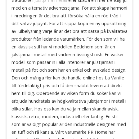
traditionell
julstjärna metall
eller skapa en mer trendig jul
med en alternativ adventsstjärna. För att skapa harmoni
i inredningen är det bra att försöka hålla en röd tråd i
ditt val av julpynt. För att slippa köpa en ny uppsättning
av julbelysning varje år är det bra att satsa på kvalitativa
produkter från ledande varumärken. För den som vill ha
en klassisk stil har vi modellen Betlehem som är en
julstjärna i metall med vacker mässingsfinish. En vacker
modell som passar in i alla interiörer är julstjärnan i
metall på fot och som har en enkel och avskalad design.
Den och många fler kan du handla online hos La Vanille
till fördelaktigt pris och få den snabbt levererad direkt
hem till dig. Oberoende av vilken form du söker kan vi
erbjuda hundratals av högkvalitativa julstjärnor i metall i
olika stilar. Hos oss kan du välja mellan skandinavisk,
klassisk, retro, modern, industriell eller lantlig. En stil
som är väldigt populär är den industrielle designen med
en tuff och rå känsla. Vårt varumärke PR Home har