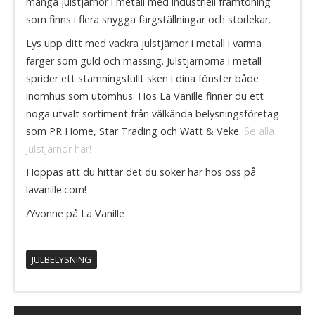
många julstjärnor i metall med industriell framtoning
som finns i flera snygga färgställningar och storlekar.
Lys upp ditt med vackra julstjärnor i metall i varma
färger som guld och mässing. Julstjärnorna i metall
sprider ett stämningsfullt sken i dina fönster både
inomhus som utomhus. Hos La Vanille finner du ett
noga utvalt sortiment från välkända belysningsföretag
som PR Home, Star Trading och Watt & Veke.
Se alla
julstjärnor här!
Hoppas att du hittar det du söker här hos oss på
lavanille.com!
/Yvonne på La Vanille
JULBELYSNING