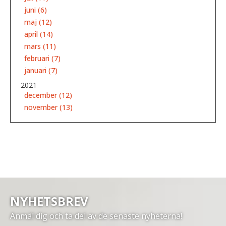
juni (6)
maj (12)
april (14)
mars (11)
februari (7)
januari (7)
2021
december (12)
november (13)
NYHETSBREV
Anmäl dig och ta del av de senaste nyheterna!