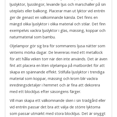
ljuslyktor, ljusslingor, levande ljus och marschaller på sin
uteplats eller balkong. Placerar man ut lyktor vid entrén
ger de genast en välkomnande känsla. Det finns en
mängd olika ljuslyktor i olika material och stilar. Det finn
exempelvis vackra ljuslyktor i glas, mässing, koppar och
naturmaterial som bambu.
Oljelampor gör sig bra för sommarens ljusa nätter som
vinterns mörka dagar. De levereras med ett metallock
för att hålla veken torr när den inte används. Det är även
fint att placera en liten oljelampa på matbordet för att
skapa en spännande effekt. Stilfulla ljuslyktor i trendiga
material som koppar, mässing och krom blir vackra
inredningsdetaljer i hemmet och är fina att dekorera
med ett blockljus efter säsongens färger.
Vill man skapa ett välkomnande sken i sin trädgård eller
vid entrén passar det bra att välja de större lyktorna
som passar utmärkt med stora blockljus. Det är snyggt