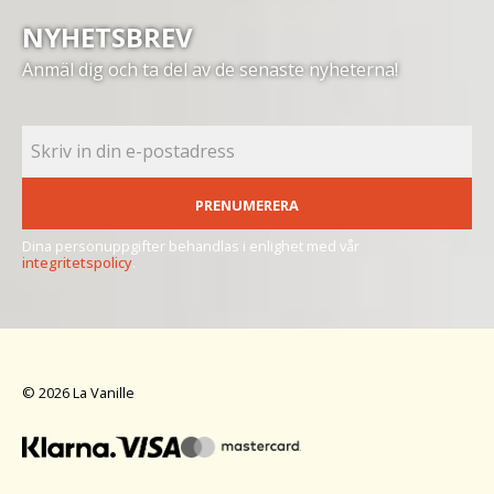
NYHETSBREV
Anmäl dig och ta del av de senaste nyheterna!
PRENUMERERA
Dina personuppgifter behandlas i enlighet med vår
integritetspolicy
.
© 2026 La Vanille